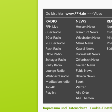
Du bist hier:
www.FFH.de
>>>
Video
RADIO
NEWS
RE
FFH Live
Hessen News
Nor
80er Radio
Frankfurt News
Ost
90er Radio
Wiesbaden News
Mit
2000er Radio
Mainz News
Rhe
Rock Radio
Kassel News
Süd
Oldie Radio
Darmstadt News
Schlager Radio
Offenbach News
Party Radio
Gießen News
Lounge Radio
Fulda News
Weihnachtsradio
Bayern News
Meditationsradio
Sport
Top 40
Wetter
Playlist
Alle Orte
Alle Themen
Impressum und Datenschutz
Cookie-Einste