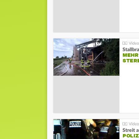
Stallbr
MEHR 
STER
Streit 
POLIZ