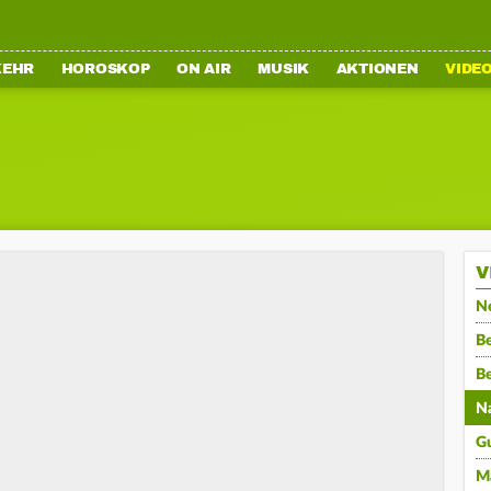
KEHR
HOROSKOP
ON AIR
MUSIK
AKTIONEN
VIDE
V
N
Be
B
N
G
M