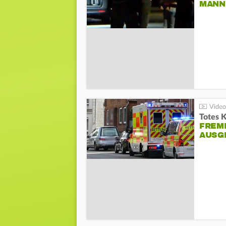
ANN I
Totes 
FREM
AUSG