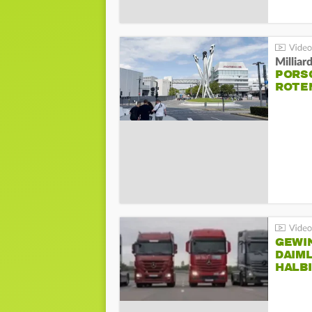
Millia
PORSC
ROTE
GEWI
DAIM
HALB