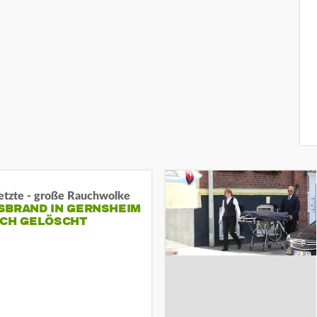
letzte - große Rauchwolke
BRAND IN GERNSHEIM E
CH GELÖSCHT