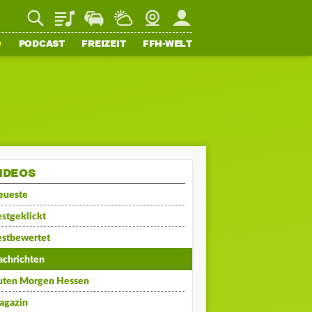
Playlist
Staupilot
Wetter
Webcam
Mein FFH
O
PODCAST
FREIZEIT
FFH-WELT
IDEOS
eueste
stgeklickt
estbewertet
achrichten
uten Morgen Hessen
agazin