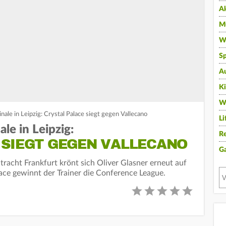
A
Mu
Wi
Sp
A
K
W
le in Leipzig: Crystal Palace siegt gegen Vallecano
Li
le in Leipzig:
Re
 SIEGT GEGEN VALLECANO
G
tracht Frankfurt krönt sich Oliver Glasner erneut auf
ace gewinnt der Trainer die Conference League.