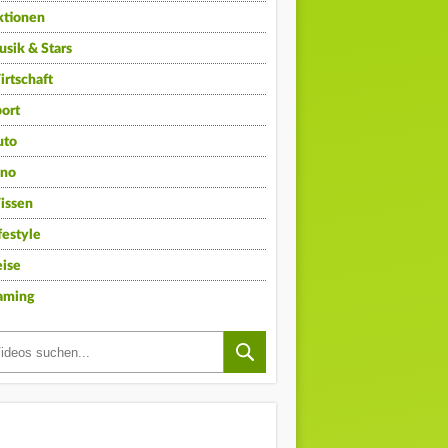
ktionen
sik & Stars
rtschaft
ort
uto
ino
issen
festyle
ise
aming