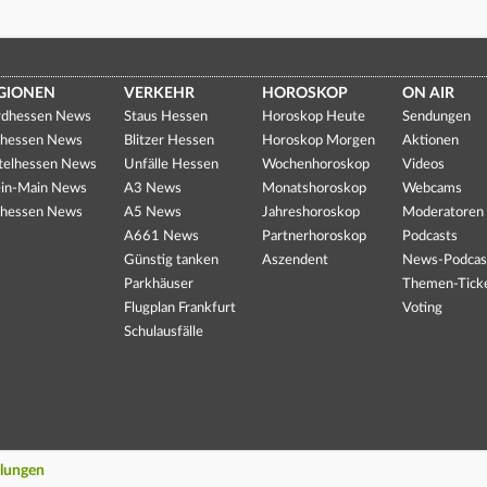
GIONEN
VERKEHR
HOROSKOP
ON AIR
dhessen News
Staus Hessen
Horoskop Heute
Sendungen
hessen News
Blitzer Hessen
Horoskop Morgen
Aktionen
telhessen News
Unfälle Hessen
Wochenhoroskop
Videos
in-Main News
A3 News
Monatshoroskop
Webcams
hessen News
A5 News
Jahreshoroskop
Moderatoren
A661 News
Partnerhoroskop
Podcasts
Günstig tanken
Aszendent
News-Podcas
Parkhäuser
Themen-Tick
Flugplan Frankfurt
Voting
Schulausfälle
llungen