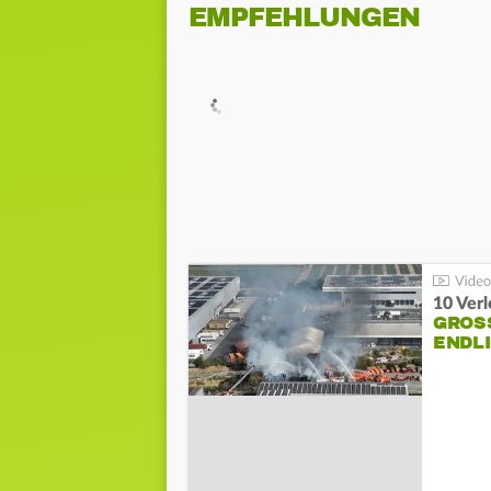
EMPFEHLUNGEN
10 Ver
GROSS
NDLI