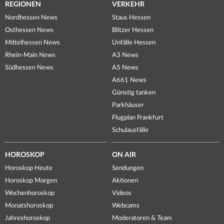
REGIONEN
VERKEHR
Nordhessen News
Staus Hessen
Osthessen News
Blitzer Hessen
Mittelhessen News
Unfälle Hessen
Rhein-Main News
A3 News
Südhessen News
A5 News
A661 News
Günstig tanken
Parkhäuser
Flugplan Frankfurt
Schulausfälle
HOROSKOP
ON AIR
Horoskop Heute
Sendungen
Horoskop Morgen
Aktionen
Wochenhoroskop
Videos
Monatshoroskop
Webcams
Jahreshoroskop
Moderatoren & Team