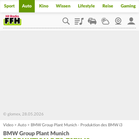
Sport
Auto
Kino
Wissen
Lifestyle
Reise
Gaming
Playlist
Staupilot
Wetter
Webcam
Mein
© glomex, 28.05.2026
Video
>
Auto
>
BMW Group Plant Munich - Produktion des BMW i3
BMW Group Plant Munich