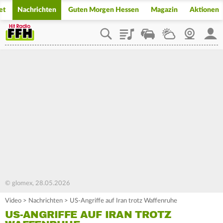
et
Nachrichten
Guten Morgen Hessen
Magazin
Aktionen
Playlist
Staupilot
Wetter
Webcam
Mein
© glomex, 28.05.2026
Video
>
Nachrichten
>
US-Angriffe auf Iran trotz Waffenruhe
US-ANGRIFFE AUF IRAN TROTZ