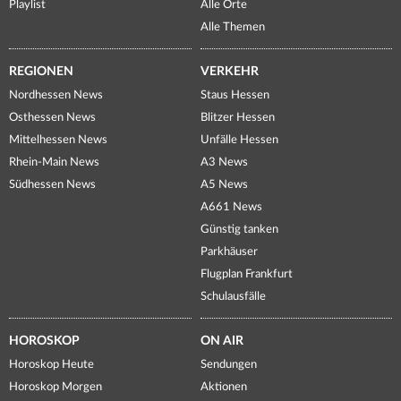
Playlist
Alle Orte
Alle Themen
REGIONEN
VERKEHR
Nordhessen News
Staus Hessen
Osthessen News
Blitzer Hessen
Mittelhessen News
Unfälle Hessen
Rhein-Main News
A3 News
Südhessen News
A5 News
A661 News
Günstig tanken
Parkhäuser
Flugplan Frankfurt
Schulausfälle
HOROSKOP
ON AIR
Horoskop Heute
Sendungen
Horoskop Morgen
Aktionen