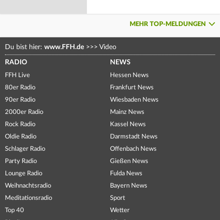
MEHR TOP-MELDUNGEN
Du bist hier:
www.FFH.de
>>>
Video
RADIO
NEWS
FFH Live
Hessen News
80er Radio
Frankfurt News
90er Radio
Wiesbaden News
2000er Radio
Mainz News
Rock Radio
Kassel News
Oldie Radio
Darmstadt News
Schlager Radio
Offenbach News
Party Radio
Gießen News
Lounge Radio
Fulda News
Weihnachtsradio
Bayern News
Meditationsradio
Sport
Top 40
Wetter