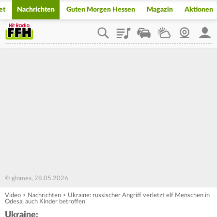
et
Nachrichten
Guten Morgen Hessen
Magazin
Aktionen
Playlist
Staupilot
Wetter
Webcam
Mein
© glomex, 28.05.2026
Video
>
Nachrichten
>
Ukraine: russischer Angriff verletzt elf Menschen in
Odesa, auch Kinder betroffen
Ukraine: