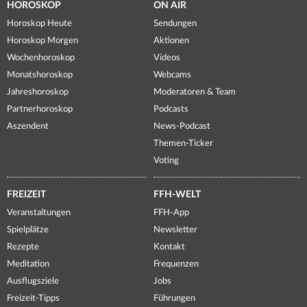
HOROSKOP
ON AIR
Horoskop Heute
Sendungen
Horoskop Morgen
Aktionen
Wochenhoroskop
Videos
Monatshoroskop
Webcams
Jahreshoroskop
Moderatoren & Team
Partnerhoroskop
Podcasts
Aszendent
News-Podcast
Themen-Ticker
Voting
FREIZEIT
FFH-WELT
Veranstaltungen
FFH-App
Spielplätze
Newsletter
Rezepte
Kontakt
Meditation
Frequenzen
Ausflugsziele
Jobs
Freizeit-Tipps
Führungen