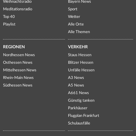
Weihnachtsradio
Bayern News
Meditationsradio
Sport
Top 40
Wetter
Playlist
Alle Orte
Alle Themen
REGIONEN
VERKEHR
Nordhessen News
Staus Hessen
Osthessen News
Blitzer Hessen
Mittelhessen News
Unfälle Hessen
Rhein-Main News
A3 News
Südhessen News
A5 News
A661 News
Günstig tanken
Parkhäuser
Flugplan Frankfurt
Schulausfälle