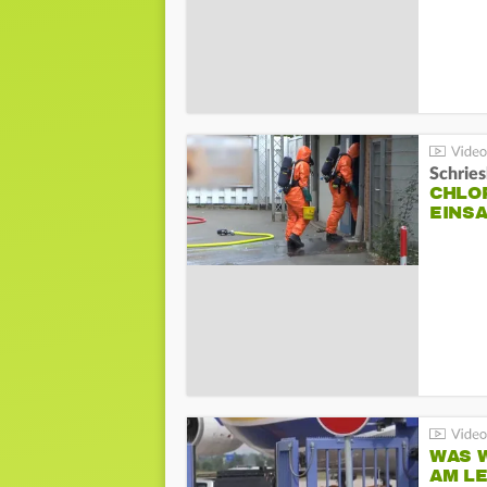
Schrie
CHLO
EINSA
WAS W
AM L