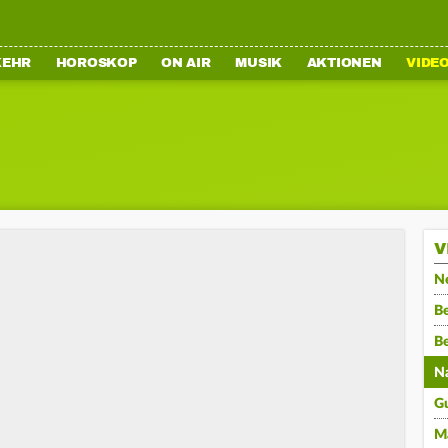
KEHR
HOROSKOP
ON AIR
MUSIK
AKTIONEN
VIDE
V
N
Be
B
N
G
M