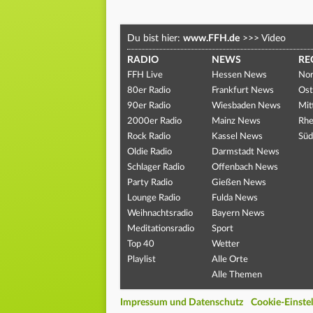
Du bist hier:
www.FFH.de
>>>
Video
RADIO
NEWS
RE
FFH Live
Hessen News
Nor
80er Radio
Frankfurt News
Ost
90er Radio
Wiesbaden News
Mit
2000er Radio
Mainz News
Rhe
Rock Radio
Kassel News
Süd
Oldie Radio
Darmstadt News
Schlager Radio
Offenbach News
Party Radio
Gießen News
Lounge Radio
Fulda News
Weihnachtsradio
Bayern News
Meditationsradio
Sport
Top 40
Wetter
Playlist
Alle Orte
Alle Themen
Impressum und Datenschutz
Cookie-Einste