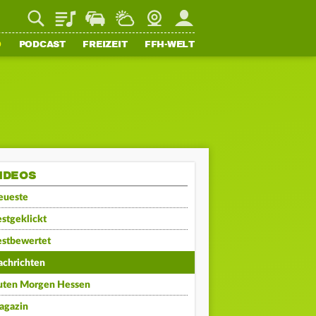
Playlist
Staupilot
Wetter
Webcam
Mein FFH
O
PODCAST
FREIZEIT
FFH-WELT
IDEOS
eueste
stgeklickt
estbewertet
achrichten
uten Morgen Hessen
agazin