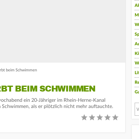
A
Mu
Wi
Sp
A
K
W
tirbt beim Schwimmen
Li
Re
RBT BEIM SCHWIMMEN
G
wochabend ein 20-Jähriger im Rhein-Herne-Kanal
 Schwimmen, als er plötzlich nicht mehr auftauchte.