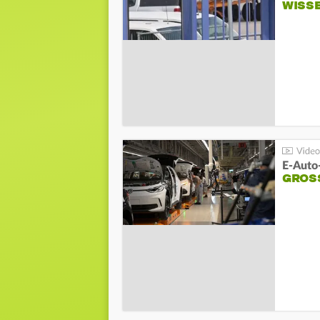
WISS
E-Auto
GROS