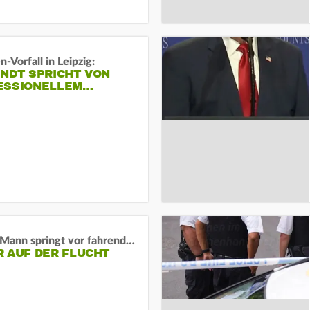
-Vorfall in Leipzig:
INDT SPRICHT VON
ESSIONELLEM…
BaWü: Mann springt vor fahrendes Auto und schießt
R AUF DER FLUCHT