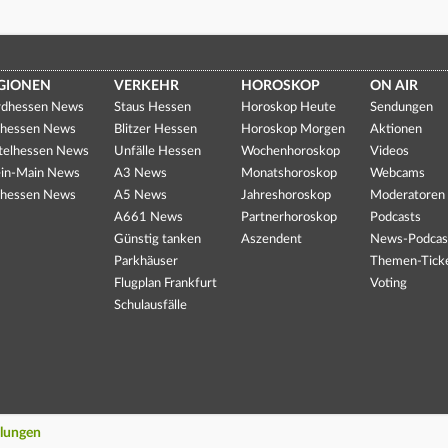
GIONEN
VERKEHR
HOROSKOP
ON AIR
dhessen News
Staus Hessen
Horoskop Heute
Sendungen
hessen News
Blitzer Hessen
Horoskop Morgen
Aktionen
telhessen News
Unfälle Hessen
Wochenhoroskop
Videos
in-Main News
A3 News
Monatshoroskop
Webcams
hessen News
A5 News
Jahreshoroskop
Moderatoren
A661 News
Partnerhoroskop
Podcasts
Günstig tanken
Aszendent
News-Podcas
Parkhäuser
Themen-Tick
Flugplan Frankfurt
Voting
Schulausfälle
llungen