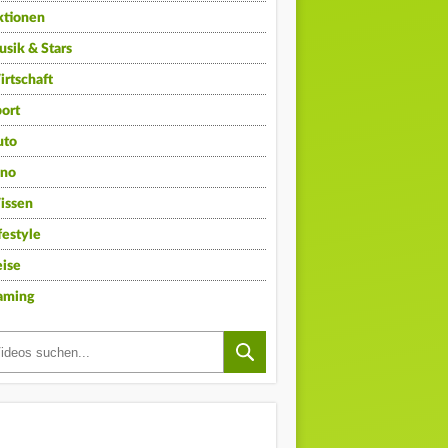
ktionen
sik & Stars
rtschaft
ort
uto
ino
issen
festyle
ise
aming