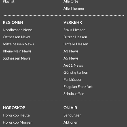
Playlist
Alle Orte
Alle Themen
REGIONEN
VERKEHR
Nordhessen News
Staus Hessen
Osthessen News
Blitzer Hessen
Mittelhessen News
Unfälle Hessen
Rhein-Main News
A3 News
Südhessen News
A5 News
A661 News
Günstig tanken
Parkhäuser
Flugplan Frankfurt
Schulausfälle
HOROSKOP
ON AIR
Horoskop Heute
Sendungen
Horoskop Morgen
Aktionen