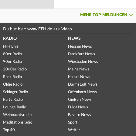
MEHR TOP-MELDUNGEN
Du bist hier:
www.FFH.de
>>>
Video
RADIO
NEWS
FFH Live
Hessen News
80er Radio
Frankfurt News
90er Radio
Wiesbaden News
2000er Radio
Mainz News
Rock Radio
Kassel News
Oldie Radio
Darmstadt News
Schlager Radio
Offenbach News
Party Radio
Gießen News
Lounge Radio
Fulda News
Weihnachtsradio
Bayern News
Meditationsradio
Sport
Top 40
Wetter