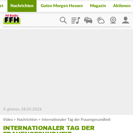
et
Nachrichten
Guten Morgen Hessen
Magazin
Aktionen
Playlist
Staupilot
Wetter
Webcam
Mein
© glomex, 28.05.2026
Video
>
Nachrichten
>
Internationaler Tag der Frauengesundheit
INTERNATIONALER TAG DER