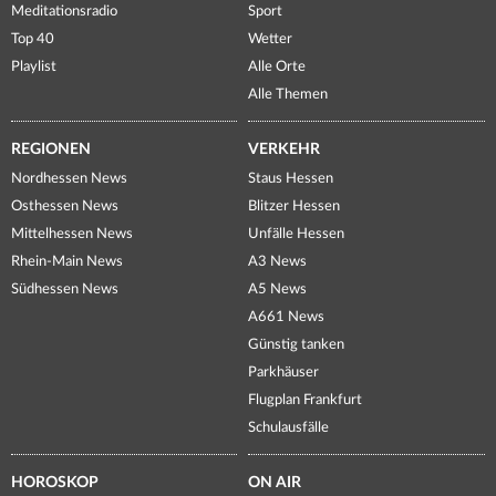
Meditationsradio
Sport
Top 40
Wetter
Playlist
Alle Orte
Alle Themen
REGIONEN
VERKEHR
Nordhessen News
Staus Hessen
Osthessen News
Blitzer Hessen
Mittelhessen News
Unfälle Hessen
Rhein-Main News
A3 News
Südhessen News
A5 News
A661 News
Günstig tanken
Parkhäuser
Flugplan Frankfurt
Schulausfälle
HOROSKOP
ON AIR