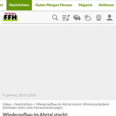
et
Nachrichten
Guten Morgen Hessen
Magazin
Aktionen
Playlist
Staupilot
Wetter
Webcam
Mein
© glomex, 28.05.2026
Video
>
Nachrichten
>
Wiederaufbau im Ahrtal stockt: Ministerpräsident
Schnieder sieht viele Herausforderungen
Wiederaufbau im Ahrtal stockt: