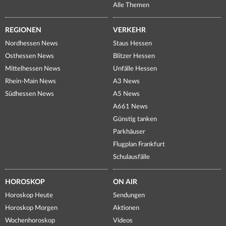
Alle Themen
REGIONEN
VERKEHR
Nordhessen News
Staus Hessen
Osthessen News
Blitzer Hessen
Mittelhessen News
Unfälle Hessen
Rhein-Main News
A3 News
Südhessen News
A5 News
A661 News
Günstig tanken
Parkhäuser
Flugplan Frankfurt
Schulausfälle
HOROSKOP
ON AIR
Horoskop Heute
Sendungen
Horoskop Morgen
Aktionen
Wochenhoroskop
Videos