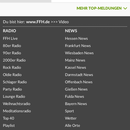
MEHR TOP-MELDUNGEN
Du bist hier:
www.FFH.de
>>>
Video
RADIO
NEWS
FFH Live
Hessen News
80er Radio
Frankfurt News
90er Radio
Wiesbaden News
2000er Radio
Mainz News
Rock Radio
Kassel News
Oldie Radio
Darmstadt News
Schlager Radio
Offenbach News
Party Radio
Gießen News
Lounge Radio
Fulda News
Weihnachtsradio
Bayern News
Meditationsradio
Sport
Top 40
Wetter
Playlist
Alle Orte