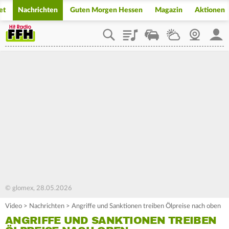
et
Nachrichten
Guten Morgen Hessen
Magazin
Aktionen
Playlist
Staupilot
Wetter
Webcam
Mein
© glomex, 28.05.2026
Video
>
Nachrichten
>
Angriffe und Sanktionen treiben Ölpreise nach oben
ANGRIFFE UND SANKTIONEN TREIBEN