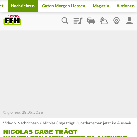
et
Nachrichten
Guten Morgen Hessen
Magazin
Aktionen
Playlist
Staupilot
Wetter
Webcam
Mein
© glomex, 28.05.2026
Video
>
Nachrichten
>
Nicolas Cage trägt Künstlernamen jetzt im Ausweis
NICOLAS CAGE TRÄGT