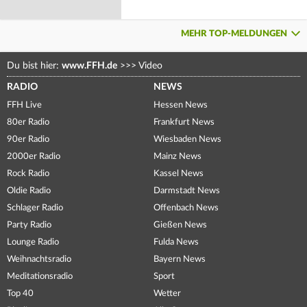
MEHR TOP-MELDUNGEN
Du bist hier:
www.FFH.de
>>>
Video
RADIO
NEWS
FFH Live
Hessen News
80er Radio
Frankfurt News
90er Radio
Wiesbaden News
2000er Radio
Mainz News
Rock Radio
Kassel News
Oldie Radio
Darmstadt News
Schlager Radio
Offenbach News
Party Radio
Gießen News
Lounge Radio
Fulda News
Weihnachtsradio
Bayern News
Meditationsradio
Sport
Top 40
Wetter