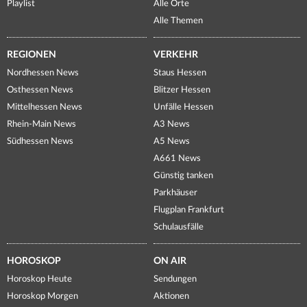
Playlist
Alle Orte
Alle Themen
REGIONEN
VERKEHR
Nordhessen News
Staus Hessen
Osthessen News
Blitzer Hessen
Mittelhessen News
Unfälle Hessen
Rhein-Main News
A3 News
Südhessen News
A5 News
A661 News
Günstig tanken
Parkhäuser
Flugplan Frankfurt
Schulausfälle
HOROSKOP
ON AIR
Horoskop Heute
Sendungen
Horoskop Morgen
Aktionen