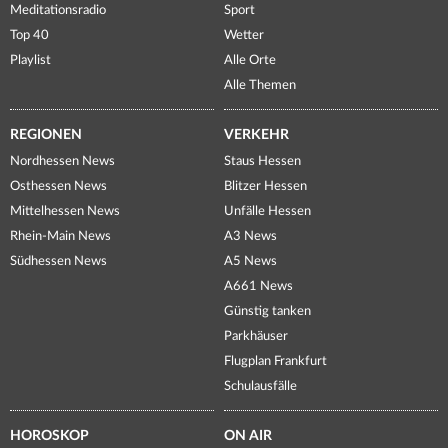
Meditationsradio
Sport
Top 40
Wetter
Playlist
Alle Orte
Alle Themen
REGIONEN
VERKEHR
Nordhessen News
Staus Hessen
Osthessen News
Blitzer Hessen
Mittelhessen News
Unfälle Hessen
Rhein-Main News
A3 News
Südhessen News
A5 News
A661 News
Günstig tanken
Parkhäuser
Flugplan Frankfurt
Schulausfälle
HOROSKOP
ON AIR