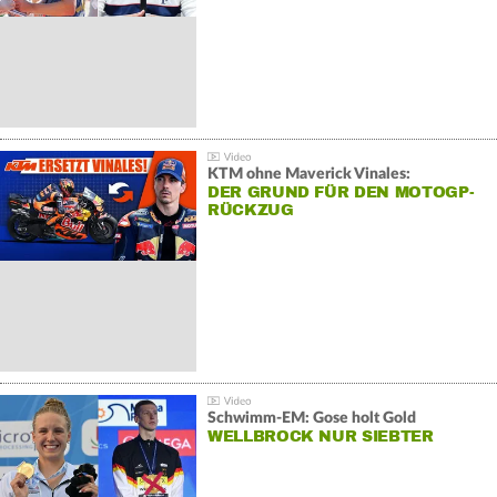
KTM ohne Maverick Vinales:
DER GRUND FÜR DEN MOTOGP-
RÜCKZUG
Schwimm-EM: Gose holt Gold
WELLBROCK NUR SIEBTER