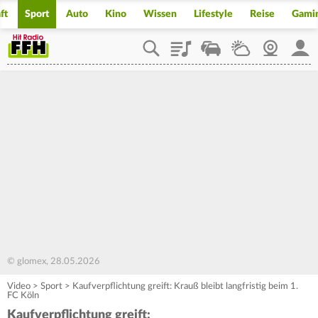
ft
Sport
Auto
Kino
Wissen
Lifestyle
Reise
Gami
Playlist
Staupilot
Wetter
Webcam
Mein
© glomex, 28.05.2026
Video
>
Sport
>
Kaufverpflichtung greift: Krauß bleibt langfristig beim 1.
FC Köln
Kaufverpflichtung greift: