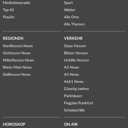
Meditationsradio
Sport
Top 40
Wetter
Playlist
Alle Orte
Alle Themen
REGIONEN
VERKEHR
Nordhessen News
Staus Hessen
Osthessen News
Blitzer Hessen
Mittelhessen News
Unfälle Hessen
Rhein-Main News
A3 News
Südhessen News
A5 News
A661 News
Günstig tanken
Parkhäuser
Flugplan Frankfurt
Schulausfälle
HOROSKOP
ON AIR