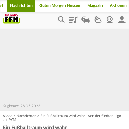
et
Nachrichten
Guten Morgen Hessen
Magazin
Aktionen
Playlist
Staupilot
Wetter
Webcam
Mein
© glomex, 28.05.2026
Video
>
Nachrichten
>
Ein Fußballtraum wird wahr - von der fünften Liga
zur WM
Ein Fußballtraum wird wahr