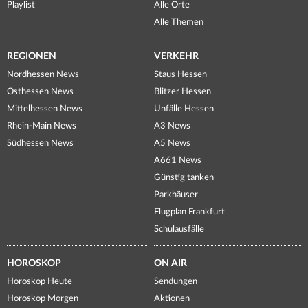
Playlist
Alle Orte
Alle Themen
REGIONEN
VERKEHR
Nordhessen News
Staus Hessen
Osthessen News
Blitzer Hessen
Mittelhessen News
Unfälle Hessen
Rhein-Main News
A3 News
Südhessen News
A5 News
A661 News
Günstig tanken
Parkhäuser
Flugplan Frankfurt
Schulausfälle
HOROSKOP
ON AIR
Horoskop Heute
Sendungen
Horoskop Morgen
Aktionen