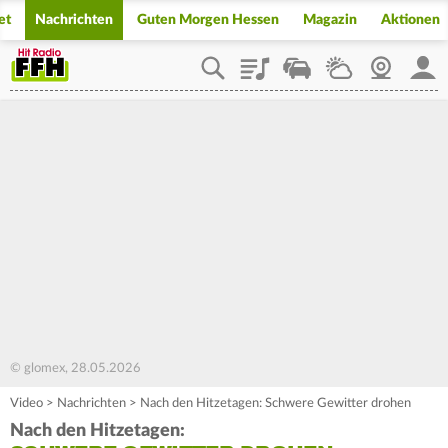
et
Nachrichten
Guten Morgen Hessen
Magazin
Aktionen
Playlist
Staupilot
Wetter
Webcam
Mein
© glomex, 28.05.2026
Video
>
Nachrichten
>
Nach den Hitzetagen: Schwere Gewitter drohen
Nach den Hitzetagen: