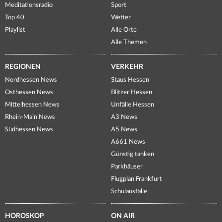
Meditationsradio
Sport
Top 40
Wetter
Playlist
Alle Orte
Alle Themen
REGIONEN
VERKEHR
Nordhessen News
Staus Hessen
Osthessen News
Blitzer Hessen
Mittelhessen News
Unfälle Hessen
Rhein-Main News
A3 News
Südhessen News
A5 News
A661 News
Günstig tanken
Parkhäuser
Flugplan Frankfurt
Schulausfälle
HOROSKOP
ON AIR