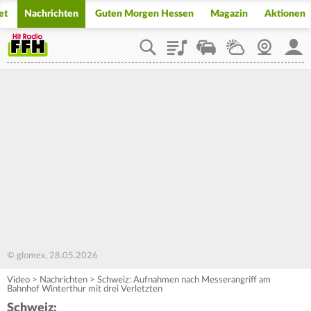
et
Nachrichten
Guten Morgen Hessen
Magazin
Aktionen
Playlist
Staupilot
Wetter
Webcam
Mein
© glomex, 28.05.2026
Video
>
Nachrichten
>
Schweiz: Aufnahmen nach Messerangriff am
Bahnhof Winterthur mit drei Verletzten
Schweiz: