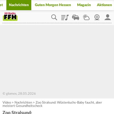
et
Nachrichten
Guten Morgen Hessen
Magazin
Aktionen
Playlist
Staupilot
Wetter
Webcam
Mein
© glomex, 28.05.2026
Video
>
Nachrichten
>
Zoo Stralsund: Wüstenluchs-Baby faucht, aber
meistert Gesundheitscheck
Zoo Stralsund: