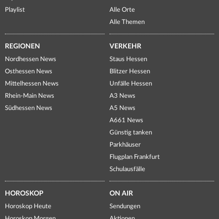
Playlist
Alle Orte
Alle Themen
REGIONEN
VERKEHR
Nordhessen News
Staus Hessen
Osthessen News
Blitzer Hessen
Mittelhessen News
Unfälle Hessen
Rhein-Main News
A3 News
Südhessen News
A5 News
A661 News
Günstig tanken
Parkhäuser
Flugplan Frankfurt
Schulausfälle
HOROSKOP
ON AIR
Horoskop Heute
Sendungen
Horoskop Morgen
Aktionen