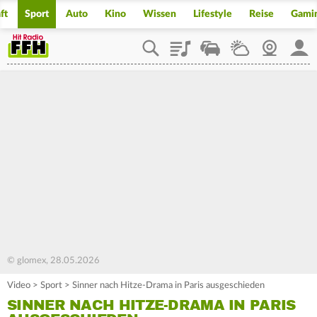
ft
Sport
Auto
Kino
Wissen
Lifestyle
Reise
Gami
Playlist
Staupilot
Wetter
Webcam
Mein
© glomex, 28.05.2026
Video
>
Sport
>
Sinner nach Hitze-Drama in Paris ausgeschieden
SINNER NACH HITZE-DRAMA IN PARIS