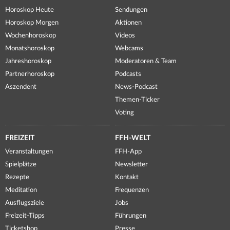
Horoskop Heute
Sendungen
Horoskop Morgen
Aktionen
Wochenhoroskop
Videos
Monatshoroskop
Webcams
Jahreshoroskop
Moderatoren & Team
Partnerhoroskop
Podcasts
Aszendent
News-Podcast
Themen-Ticker
Voting
FREIZEIT
FFH-WELT
Veranstaltungen
FFH-App
Spielplätze
Newsletter
Rezepte
Kontakt
Meditation
Frequenzen
Ausflugsziele
Jobs
Freizeit-Tipps
Führungen
Ticketshop
Presse