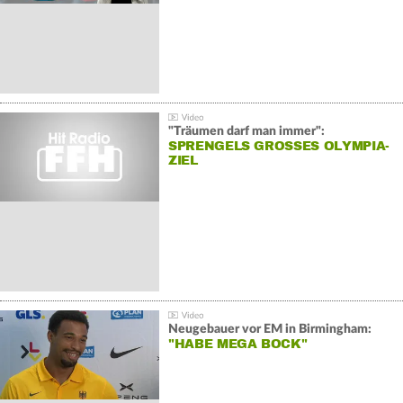
"Träumen darf man immer":
SPRENGELS GROSSES OLYMPIA-Z
IEL
Neugebauer vor EM in Birmingham:
"HABE MEGA BOCK"