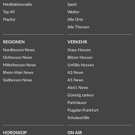
Meditationsradio
Sport
Top 40
Wetter
Playlist
Alle Orte
Alle Themen
REGIONEN
VERKEHR
Nordhessen News
Staus Hessen
Osthessen News
Blitzer Hessen
Mittelhessen News
Unfälle Hessen
Rhein-Main News
A3 News
Südhessen News
A5 News
A661 News
Günstig tanken
Parkhäuser
Flugplan Frankfurt
Schulausfälle
HOROSKOP
ON AIR