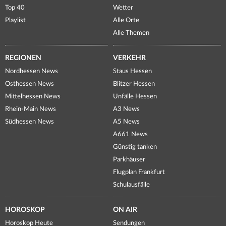
Top 40
Wetter
Playlist
Alle Orte
Alle Themen
REGIONEN
VERKEHR
Nordhessen News
Staus Hessen
Osthessen News
Blitzer Hessen
Mittelhessen News
Unfälle Hessen
Rhein-Main News
A3 News
Südhessen News
A5 News
A661 News
Günstig tanken
Parkhäuser
Flugplan Frankfurt
Schulausfälle
HOROSKOP
ON AIR
Horoskop Heute
Sendungen