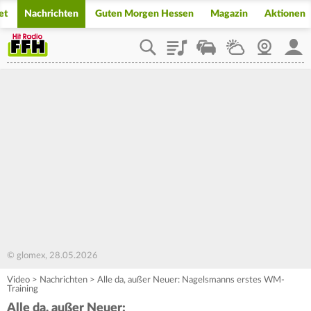
et
Nachrichten
Guten Morgen Hessen
Magazin
Aktionen
Playlist
Staupilot
Wetter
Webcam
Mein
© glomex, 28.05.2026
Video
>
Nachrichten
>
Alle da, außer Neuer: Nagelsmanns erstes WM-
Training
Alle da, außer Neuer: