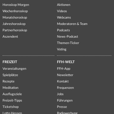
Horoskop Morgen
Aktionen
Wochenhoroskop
Videos
Monatshoroskop
Webcams
Jahreshoroskop
Moderatoren & Team
Partnerhoroskop
Podcasts
Aszendent
News-Podcast
Themen-Ticker
Voting
FREIZEIT
FFH-WELT
Veranstaltungen
FFH-App
Spielplätze
Newsletter
Rezepte
Kontakt
Meditation
Frequenzen
Ausflugsziele
Jobs
Freizeit-Tipps
Führungen
Ticketshop
Presse
Lotto Hessen
Radiowerbung