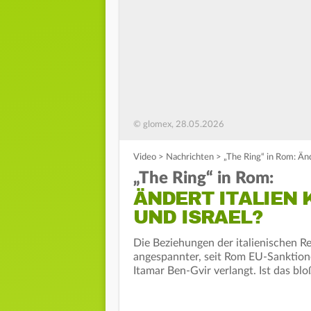
© glomex, 28.05.2026
Video
>
Nachrichten
>
„The Ring“ in Rom: Än
„The Ring“ in Rom:
ÄNDERT ITALIEN
UND ISRAEL?
Die Beziehungen der italienischen R
angespannter, seit Rom EU-Sanktione
Itamar Ben-Gvir verlangt. Ist das bl