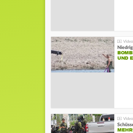
Niedri
BOMB
UND 
Schüsse
MEHRE