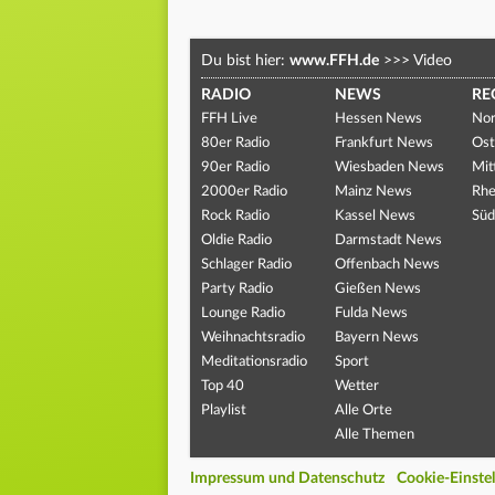
Du bist hier:
www.FFH.de
>>>
Video
RADIO
NEWS
RE
FFH Live
Hessen News
Nor
80er Radio
Frankfurt News
Ost
90er Radio
Wiesbaden News
Mit
2000er Radio
Mainz News
Rhe
Rock Radio
Kassel News
Süd
Oldie Radio
Darmstadt News
Schlager Radio
Offenbach News
Party Radio
Gießen News
Lounge Radio
Fulda News
Weihnachtsradio
Bayern News
Meditationsradio
Sport
Top 40
Wetter
Playlist
Alle Orte
Alle Themen
Impressum und Datenschutz
Cookie-Einste