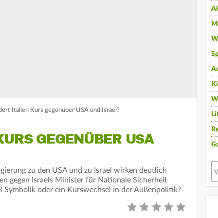
A
Mu
Wi
Sp
A
K
W
dert Italien Kurs gegenüber USA und Israel?
Li
Re
 KURS GEGENÜBER USA
G
egierung zu den USA und zu Israel wirken deutlich
n gegen Israels Minister für Nationale Sicherheit
oß Symbolik oder ein Kurswechsel in der Außenpolitik?