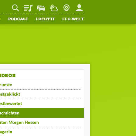
Playlist
Staupilot
Wetter
Webcam
Mein FFH
O
PODCAST
FREIZEIT
FFH-WELT
IDEOS
eueste
stgeklickt
estbewertet
achrichten
uten Morgen Hessen
agazin