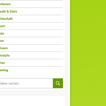
ktionen
sik & Stars
rtschaft
ort
uto
ino
issen
festyle
ise
aming