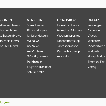
GIONEN
VERKEHR
HOROSKOP
ON AIR
dhessen News
Staus Hessen
Horoskop Heute
Sendungen
hessen News
Blitzer Hessen
Horoskop Morgen
Aktionen
telhessen News
Unfälle Hessen
Wochenhoroskop
Videos
in-Main News
A3 News
Monatshoroskop
Webcams
hessen News
A5 News
Jahreshoroskop
Moderatoren
A661 News
Partnerhoroskop
Podcasts
Günstig tanken
Aszendent
News-Podcas
Parkhäuser
Themen-Tick
Flugplan Frankfurt
Voting
Schulausfälle
llungen