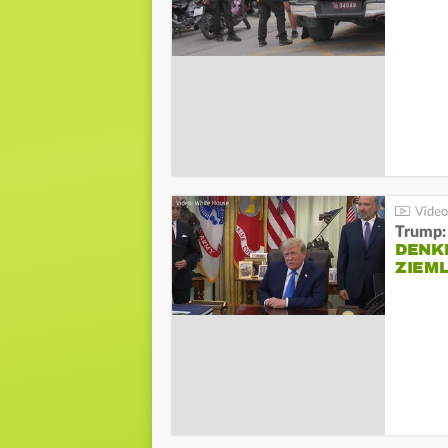
Trump:
DENKE
ZIEML