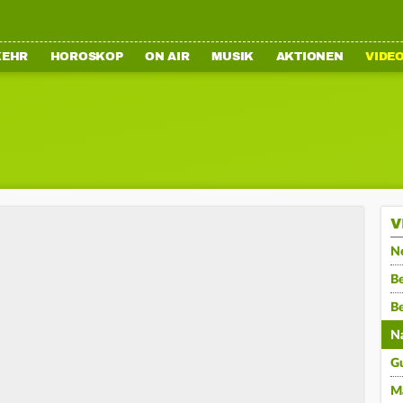
KEHR
HOROSKOP
ON AIR
MUSIK
AKTIONEN
VIDE
V
N
Be
B
N
G
M