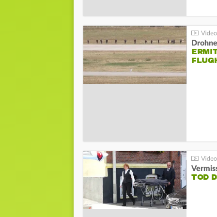
Drohnen
ERMI
FLUG
Vermis
TOD 