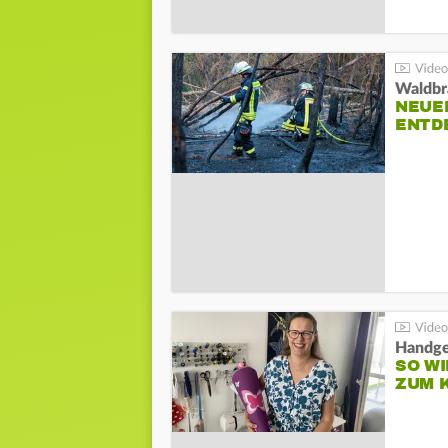
Waldbr
NEUE
ENTD
Handge
SO WI
ZUM 