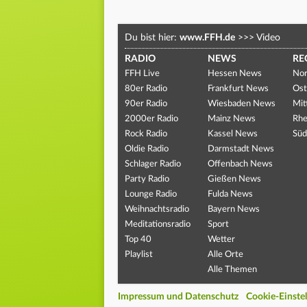
Du bist hier:
www.FFH.de
>>>
Video
RADIO
NEWS
RE
FFH Live
Hessen News
Nor
80er Radio
Frankfurt News
Ost
90er Radio
Wiesbaden News
Mit
2000er Radio
Mainz News
Rhe
Rock Radio
Kassel News
Süd
Oldie Radio
Darmstadt News
Schlager Radio
Offenbach News
Party Radio
Gießen News
Lounge Radio
Fulda News
Weihnachtsradio
Bayern News
Meditationsradio
Sport
Top 40
Wetter
Playlist
Alle Orte
Alle Themen
Impressum und Datenschutz
Cookie-Einste