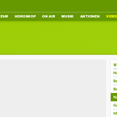
KEHR
HOROSKOP
ON AIR
MUSIK
AKTIONEN
VIDE
V
N
Be
B
N
G
M