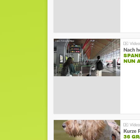
Nach he
SPAN
NUN 
Kurze P
36 G