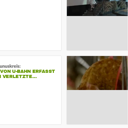
unuskreis:
 VON U-BAHN ERFASST
EI VERLETZTE…