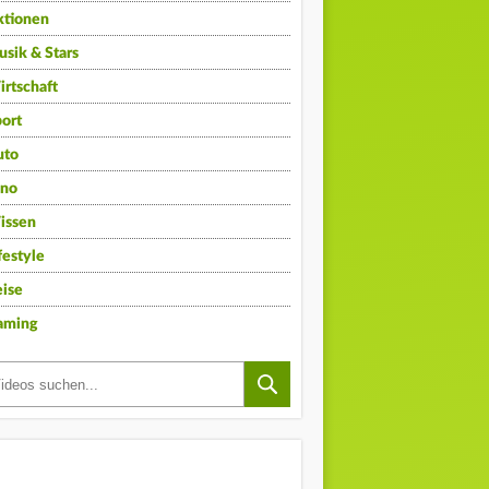
ktionen
sik & Stars
rtschaft
ort
uto
ino
issen
festyle
ise
aming