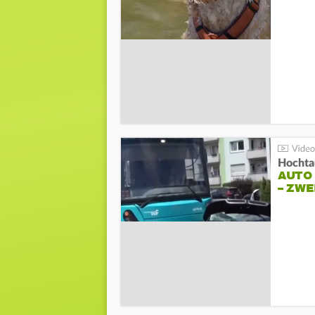
Hochta
AUTO
– ZW