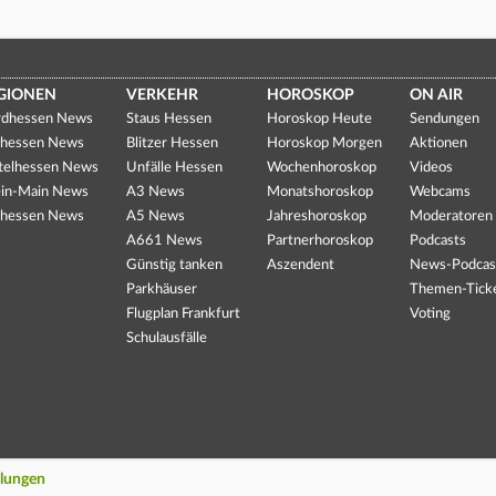
GIONEN
VERKEHR
HOROSKOP
ON AIR
dhessen News
Staus Hessen
Horoskop Heute
Sendungen
hessen News
Blitzer Hessen
Horoskop Morgen
Aktionen
telhessen News
Unfälle Hessen
Wochenhoroskop
Videos
in-Main News
A3 News
Monatshoroskop
Webcams
hessen News
A5 News
Jahreshoroskop
Moderatoren
A661 News
Partnerhoroskop
Podcasts
Günstig tanken
Aszendent
News-Podcas
Parkhäuser
Themen-Tick
Flugplan Frankfurt
Voting
Schulausfälle
llungen