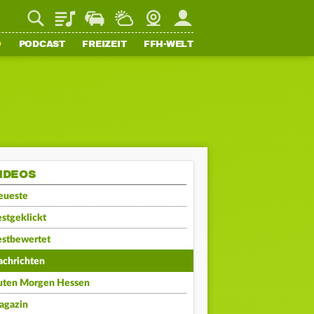
Playlist
Staupilot
Wetter
Webcam
Mein FFH
O
PODCAST
FREIZEIT
FFH-WELT
IDEOS
eueste
stgeklickt
estbewertet
achrichten
uten Morgen Hessen
agazin