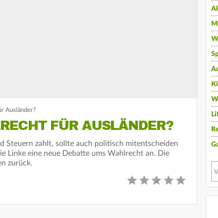
A
Mu
Wi
Sp
A
K
W
ür Ausländer?
Li
RECHT FÜR AUSLÄNDER?
Re
d Steuern zahlt, sollte auch politisch mitentscheiden
G
die Linke eine neue Debatte ums Wahlrecht an. Die
n zurück.