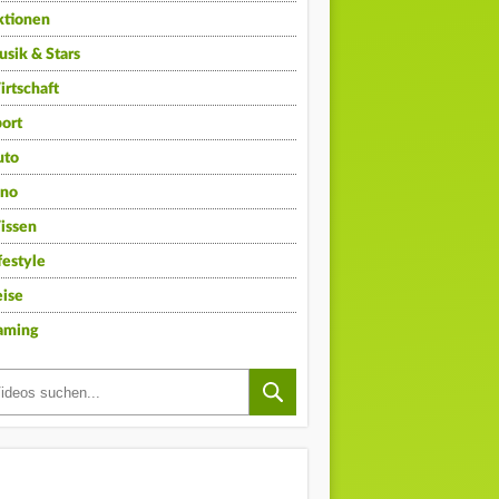
ktionen
sik & Stars
rtschaft
ort
uto
ino
issen
festyle
ise
aming