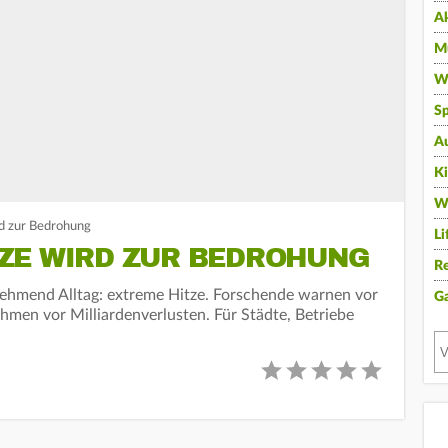
A
Mu
Wi
Sp
A
K
W
d zur Bedrohung
Li
ZE WIRD ZUR BEDROHUNG
Re
ehmend Alltag: extreme Hitze. Forschende warnen vor
G
men vor Milliardenverlusten. Für Städte, Betriebe