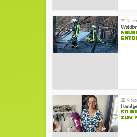
Waldbr
NEUE
ENTD
Handge
SO WI
ZUM 