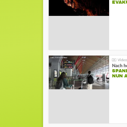
EVAK
Nach he
SPAN
NUN 