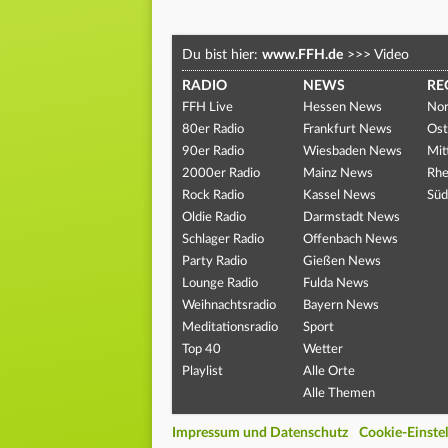
Du bist hier:
www.FFH.de
>>>
Video
RADIO
NEWS
RE
FFH Live
Hessen News
Nor
80er Radio
Frankfurt News
Ost
90er Radio
Wiesbaden News
Mit
2000er Radio
Mainz News
Rhe
Rock Radio
Kassel News
Süd
Oldie Radio
Darmstadt News
Schlager Radio
Offenbach News
Party Radio
Gießen News
Lounge Radio
Fulda News
Weihnachtsradio
Bayern News
Meditationsradio
Sport
Top 40
Wetter
Playlist
Alle Orte
Alle Themen
Impressum und Datenschutz
Cookie-Einste