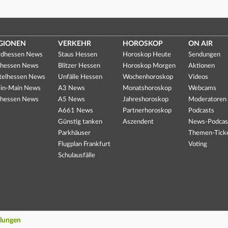
GIONEN
VERKEHR
HOROSKOP
ON AIR
dhessen News
Staus Hessen
Horoskop Heute
Sendungen
hessen News
Blitzer Hessen
Horoskop Morgen
Aktionen
telhessen News
Unfälle Hessen
Wochenhoroskop
Videos
in-Main News
A3 News
Monatshoroskop
Webcams
hessen News
A5 News
Jahreshoroskop
Moderatoren
A661 News
Partnerhoroskop
Podcasts
Günstig tanken
Aszendent
News-Podcas
Parkhäuser
Themen-Tick
Flugplan Frankfurt
Voting
Schulausfälle
llungen