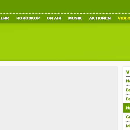
KEHR
HOROSKOP
ON AIR
MUSIK
AKTIONEN
VIDE
V
N
Be
B
N
G
M