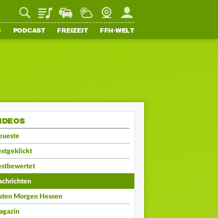
Playlist
Staupilot
Wetter
Webcam
Mein FFH
O
PODCAST
FREIZEIT
FFH-WELT
IDEOS
eueste
stgeklickt
estbewertet
achrichten
uten Morgen Hessen
agazin