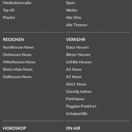
Meditationsradio
Sport
Top 40
Wetter
Playlist
Alle Orte
Alle Themen
REGIONEN
VERKEHR
Nordhessen News
Staus Hessen
Osthessen News
Blitzer Hessen
Mittelhessen News
Unfälle Hessen
Rhein-Main News
A3 News
Südhessen News
A5 News
A661 News
Günstig tanken
Parkhäuser
Flugplan Frankfurt
Schulausfälle
HOROSKOP
ON AIR