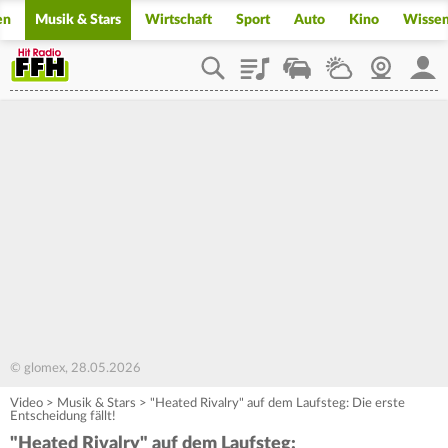
en
Musik & Stars
Wirtschaft
Sport
Auto
Kino
Wisse
Playlist
Staupilot
Wetter
Webcam
Mein
© glomex, 28.05.2026
Video
>
Musik & Stars
>
"Heated Rivalry" auf dem Laufsteg: Die erste
Entscheidung fällt!
"Heated Rivalry" auf dem Laufsteg: