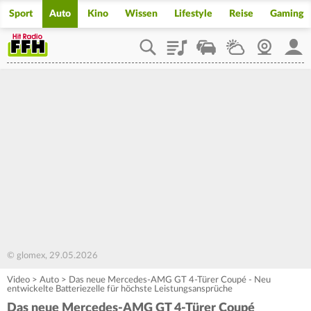
Sport
Auto
Kino
Wissen
Lifestyle
Reise
Gaming
Playlist
Staupilot
Wetter
Webcam
Mein
© glomex, 29.05.2026
Video
>
Auto
>
Das neue Mercedes-AMG GT 4-Türer Coupé - Neu
entwickelte Batteriezelle für höchste Leistungsansprüche
Das neue Mercedes-AMG GT 4-Türer Coupé