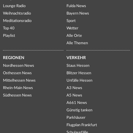
Lounge Radio
Fulda News
Weihnachtsradio
Bayern News
Meditationsradio
Sport
Top 40
Wetter
Playlist
Alle Orte
Alle Themen
REGIONEN
VERKEHR
Nordhessen News
Staus Hessen
Osthessen News
Blitzer Hessen
Mittelhessen News
Unfälle Hessen
Rhein-Main News
A3 News
Südhessen News
A5 News
A661 News
Günstig tanken
Parkhäuser
Flugplan Frankfurt
Schulausfälle