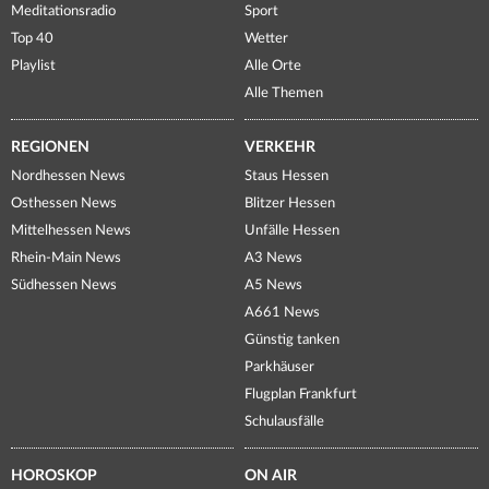
Meditationsradio
Sport
Top 40
Wetter
Playlist
Alle Orte
Alle Themen
REGIONEN
VERKEHR
Nordhessen News
Staus Hessen
Osthessen News
Blitzer Hessen
Mittelhessen News
Unfälle Hessen
Rhein-Main News
A3 News
Südhessen News
A5 News
A661 News
Günstig tanken
Parkhäuser
Flugplan Frankfurt
Schulausfälle
HOROSKOP
ON AIR