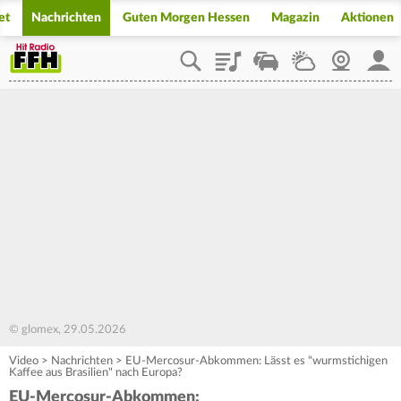
et
Nachrichten
Guten Morgen Hessen
Magazin
Aktionen
Playlist
Staupilot
Wetter
Webcam
Mein
© glomex, 29.05.2026
Video
>
Nachrichten
>
EU-Mercosur-Abkommen: Lässt es "wurmstichigen
Kaffee aus Brasilien" nach Europa?
EU-Mercosur-Abkommen: