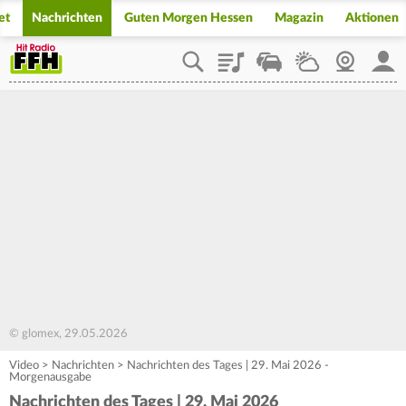
et
Nachrichten
Guten Morgen Hessen
Magazin
Aktionen
Playlist
Staupilot
Wetter
Webcam
Mein
© glomex, 29.05.2026
Video
>
Nachrichten
>
Nachrichten des Tages | 29. Mai 2026 -
Morgenausgabe
Nachrichten des Tages | 29. Mai 2026