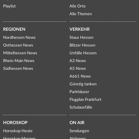
Playlist
Alle Orte
Alle Themen
REGIONEN
VERKEHR
Nordhessen News
Staus Hessen
Osthessen News
Blitzer Hessen
Mittelhessen News
Unfälle Hessen
Rhein-Main News
A3 News
Südhessen News
A5 News
A661 News
Günstig tanken
Parkhäuser
Flugplan Frankfurt
Schulausfälle
HOROSKOP
ON AIR
Horoskop Heute
Sendungen
Horoskop Morgen
Aktionen