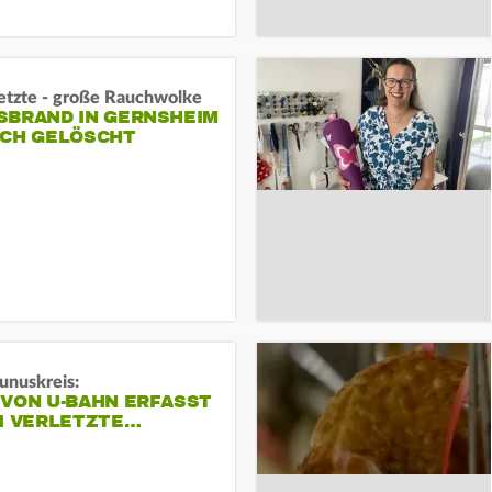
letzte - große Rauchwolke
BRAND IN GERNSHEIM E
CH GELÖSCHT
unuskreis:
 VON U-BAHN ERFASST
EI VERLETZTE…