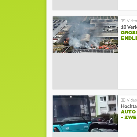
10 Ver
GROSS
NDLI
Hochta
AUTO
– ZW