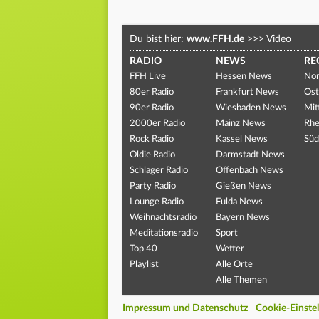
Du bist hier:
www.FFH.de
>>>
Video
RADIO
NEWS
RE
FFH Live
Hessen News
Nor
80er Radio
Frankfurt News
Ost
90er Radio
Wiesbaden News
Mit
2000er Radio
Mainz News
Rhe
Rock Radio
Kassel News
Süd
Oldie Radio
Darmstadt News
Schlager Radio
Offenbach News
Party Radio
Gießen News
Lounge Radio
Fulda News
Weihnachtsradio
Bayern News
Meditationsradio
Sport
Top 40
Wetter
Playlist
Alle Orte
Alle Themen
Impressum und Datenschutz
Cookie-Einste