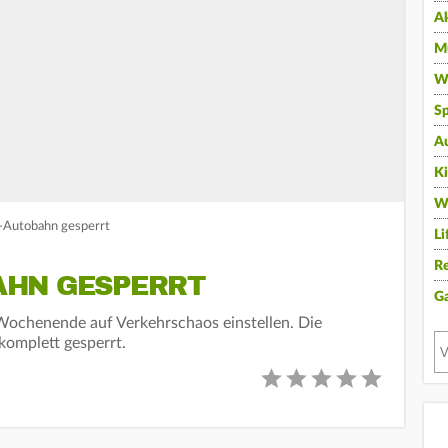
A
Mu
Wi
Sp
A
K
W
r-Autobahn gesperrt
Li
Re
AHN GESPERRT
G
ochenende auf Verkehrschaos einstellen. Die
omplett gesperrt.