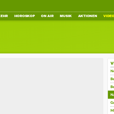
KEHR
HOROSKOP
ON AIR
MUSIK
AKTIONEN
VIDE
V
N
Be
B
N
G
M