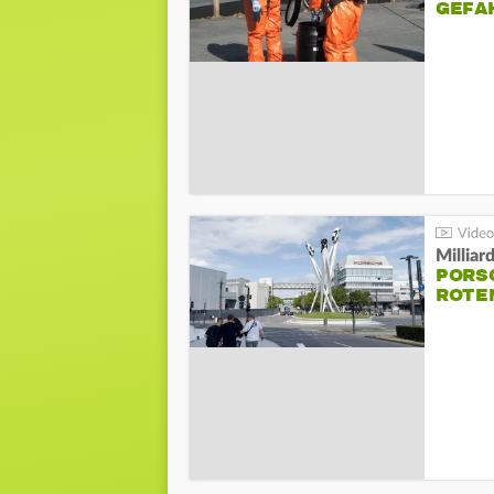
GEFA
Millia
PORSC
ROTE