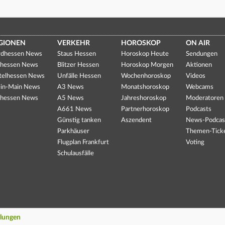
GIONEN
VERKEHR
HOROSKOP
ON AIR
dhessen News
Staus Hessen
Horoskop Heute
Sendungen
hessen News
Blitzer Hessen
Horoskop Morgen
Aktionen
telhessen News
Unfälle Hessen
Wochenhoroskop
Videos
in-Main News
A3 News
Monatshoroskop
Webcams
hessen News
A5 News
Jahreshoroskop
Moderatoren
A661 News
Partnerhoroskop
Podcasts
Günstig tanken
Aszendent
News-Podcas
Parkhäuser
Themen-Tick
Flugplan Frankfurt
Voting
Schulausfälle
llungen