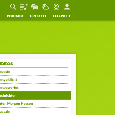
Playlist
Staupilot
Wetter
Webcam
Mein FFH
O
PODCAST
FREIZEIT
FFH-WELT
IDEOS
eueste
stgeklickt
estbewertet
achrichten
uten Morgen Hessen
agazin