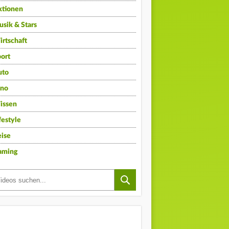
ktionen
sik & Stars
rtschaft
ort
uto
ino
issen
festyle
ise
aming