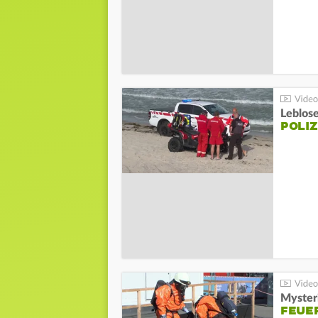
Leblos
POLIZ
Mysteri
FEUE