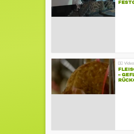
FEST
FLEI
– GEF
ÜCKG