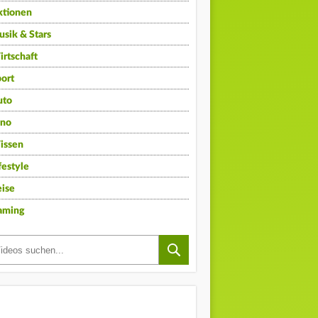
ktionen
sik & Stars
rtschaft
ort
uto
ino
issen
festyle
ise
aming