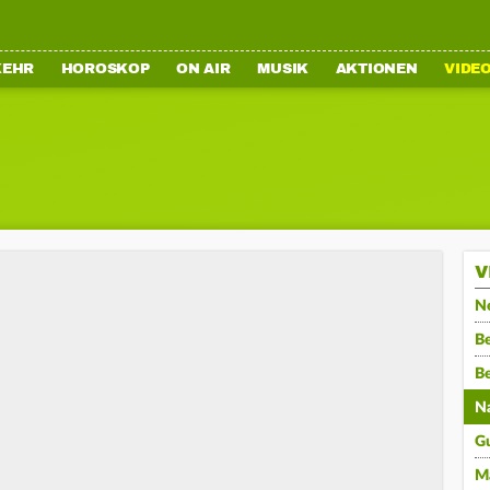
KEHR
HOROSKOP
ON AIR
MUSIK
AKTIONEN
VIDE
V
N
Be
B
N
G
M