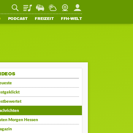
Playlist
Staupilot
Wetter
Webcam
Mein FFH
O
PODCAST
FREIZEIT
FFH-WELT
IDEOS
eueste
stgeklickt
estbewertet
achrichten
uten Morgen Hessen
agazin