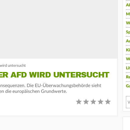
A
Mu
Wi
Sp
A
K
W
wird untersucht
Li
ER AFD WIRD UNTERSUCHT
Re
onsequenzen. Die EU-Überwachungsbehörde sieht
G
en die europäischen Grundwerte.