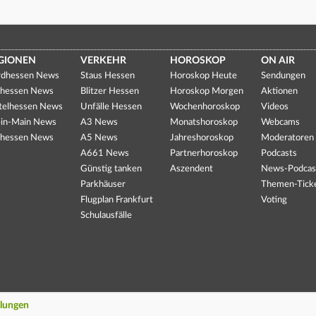
GIONEN
VERKEHR
HOROSKOP
ON AIR
dhessen News
Staus Hessen
Horoskop Heute
Sendungen
hessen News
Blitzer Hessen
Horoskop Morgen
Aktionen
telhessen News
Unfälle Hessen
Wochenhoroskop
Videos
in-Main News
A3 News
Monatshoroskop
Webcams
hessen News
A5 News
Jahreshoroskop
Moderatoren
A661 News
Partnerhoroskop
Podcasts
Günstig tanken
Aszendent
News-Podcas
Parkhäuser
Themen-Tick
Flugplan Frankfurt
Voting
Schulausfälle
llungen