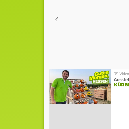
Ausste
KÜRB