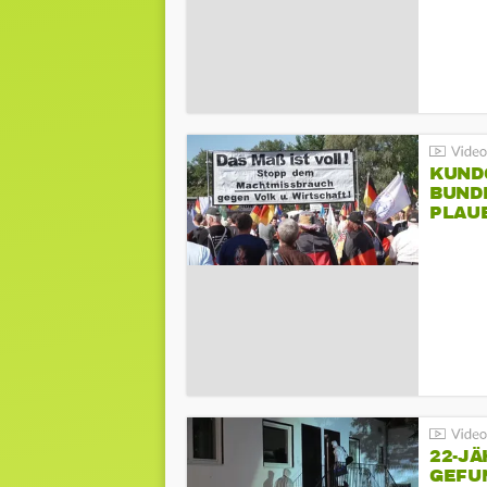
KUND
BUND
PLAU
GEGE
22-JÄ
GEFU