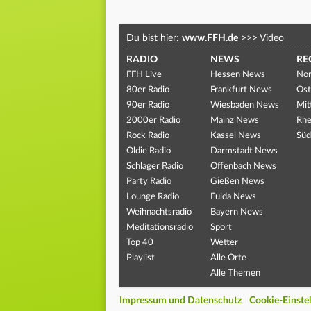
Du bist hier:
www.FFH.de
>>>
Video
RADIO
NEWS
RE
FFH Live
Hessen News
Nor
80er Radio
Frankfurt News
Ost
90er Radio
Wiesbaden News
Mit
2000er Radio
Mainz News
Rhe
Rock Radio
Kassel News
Süd
Oldie Radio
Darmstadt News
Schlager Radio
Offenbach News
Party Radio
Gießen News
Lounge Radio
Fulda News
Weihnachtsradio
Bayern News
Meditationsradio
Sport
Top 40
Wetter
Playlist
Alle Orte
Alle Themen
Impressum und Datenschutz
Cookie-Einste