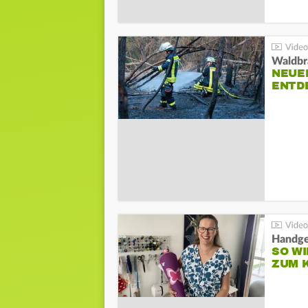
Waldbr
NEUE
ENTD
Handge
SO WI
ZUM 