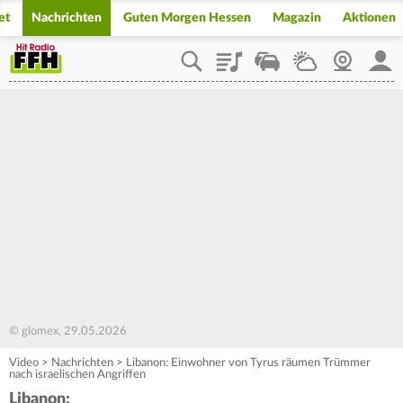
et
Nachrichten
Guten Morgen Hessen
Magazin
Aktionen
Playlist
Staupilot
Wetter
Webcam
Mein
© glomex, 29.05.2026
Video
>
Nachrichten
>
Libanon: Einwohner von Tyrus räumen Trümmer
nach israelischen Angriffen
Libanon: