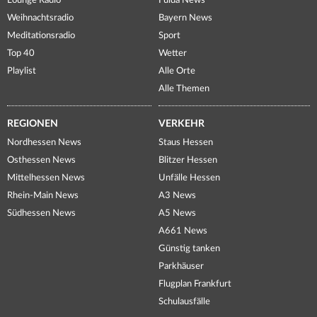
Lounge Radio
Fulda News
Weihnachtsradio
Bayern News
Meditationsradio
Sport
Top 40
Wetter
Playlist
Alle Orte
Alle Themen
REGIONEN
VERKEHR
Nordhessen News
Staus Hessen
Osthessen News
Blitzer Hessen
Mittelhessen News
Unfälle Hessen
Rhein-Main News
A3 News
Südhessen News
A5 News
A661 News
Günstig tanken
Parkhäuser
Flugplan Frankfurt
Schulausfälle