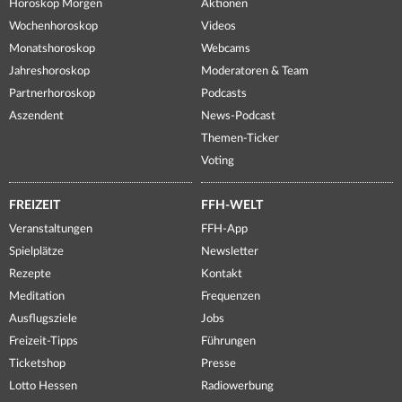
Horoskop Morgen
Aktionen
Wochenhoroskop
Videos
Monatshoroskop
Webcams
Jahreshoroskop
Moderatoren & Team
Partnerhoroskop
Podcasts
Aszendent
News-Podcast
Themen-Ticker
Voting
FREIZEIT
FFH-WELT
Veranstaltungen
FFH-App
Spielplätze
Newsletter
Rezepte
Kontakt
Meditation
Frequenzen
Ausflugsziele
Jobs
Freizeit-Tipps
Führungen
Ticketshop
Presse
Lotto Hessen
Radiowerbung