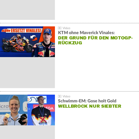
KTM ohne Maverick Vinales:
DER GRUND FÜR DEN MOTOGP-
RÜCKZUG
Schwimm-EM: Gose holt Gold
WELLBROCK NUR SIEBTER