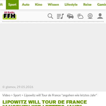
ft
Sport
Auto
Kino
Wissen
Lifestyle
Reise
Gami
Playlist
Staupilot
Wetter
Webcam
Mein
© glomex, 29.05.2026
Video
>
Sport
>
Lipowitz will Tour de France "angehen wie letztes Jahr"
LIPOWITZ WILL TOUR DE FRANCE