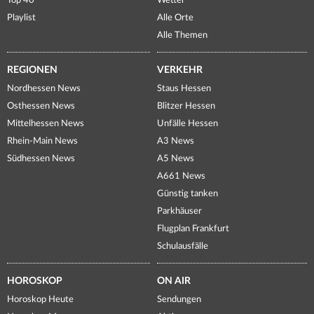
Top 40
Wetter
Playlist
Alle Orte
Alle Themen
REGIONEN
VERKEHR
Nordhessen News
Staus Hessen
Osthessen News
Blitzer Hessen
Mittelhessen News
Unfälle Hessen
Rhein-Main News
A3 News
Südhessen News
A5 News
A661 News
Günstig tanken
Parkhäuser
Flugplan Frankfurt
Schulausfälle
HOROSKOP
ON AIR
Horoskop Heute
Sendungen