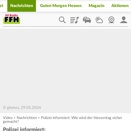
et
Nachrichten
Guten Morgen Hessen
Magazin
Aktionen
Playlist
Staupilot
Wetter
Webcam
Mein
© glomex, 29.05.2026
Video
>
Nachrichten
>
Polizei informiert: Wie wird der Hessentag sicher
gemacht?
Polizei informiert: