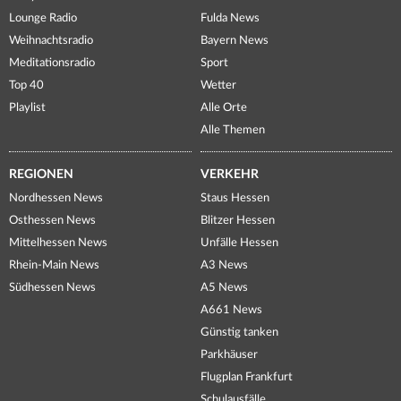
Lounge Radio
Fulda News
Weihnachtsradio
Bayern News
Meditationsradio
Sport
Top 40
Wetter
Playlist
Alle Orte
Alle Themen
REGIONEN
VERKEHR
Nordhessen News
Staus Hessen
Osthessen News
Blitzer Hessen
Mittelhessen News
Unfälle Hessen
Rhein-Main News
A3 News
Südhessen News
A5 News
A661 News
Günstig tanken
Parkhäuser
Flugplan Frankfurt
Schulausfälle