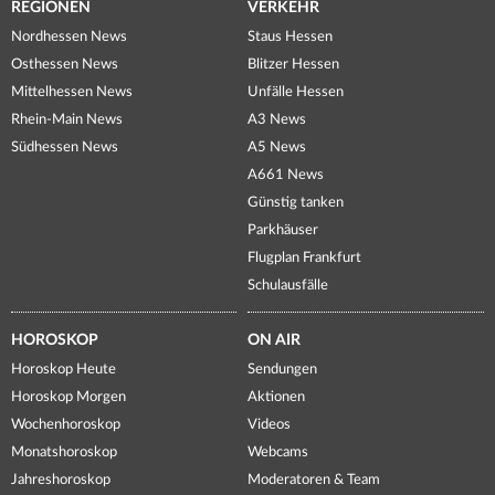
REGIONEN
VERKEHR
Nordhessen News
Staus Hessen
Osthessen News
Blitzer Hessen
Mittelhessen News
Unfälle Hessen
Rhein-Main News
A3 News
Südhessen News
A5 News
A661 News
Günstig tanken
Parkhäuser
Flugplan Frankfurt
Schulausfälle
HOROSKOP
ON AIR
Horoskop Heute
Sendungen
Horoskop Morgen
Aktionen
Wochenhoroskop
Videos
Monatshoroskop
Webcams
Jahreshoroskop
Moderatoren & Team