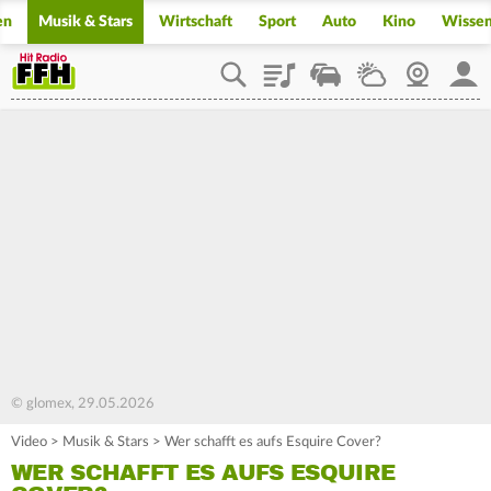
en
Musik & Stars
Wirtschaft
Sport
Auto
Kino
Wisse
Playlist
Staupilot
Wetter
Webcam
Mein
© glomex, 29.05.2026
Video
>
Musik & Stars
>
Wer schafft es aufs Esquire Cover?
WER SCHAFFT ES AUFS ESQUIRE