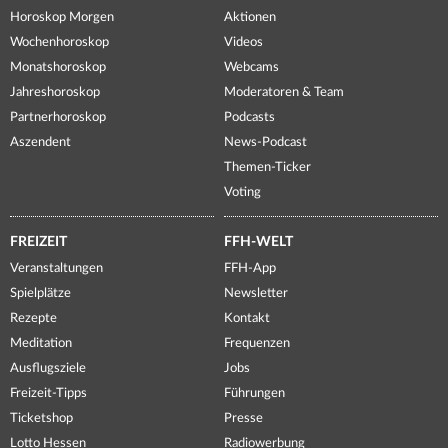
Horoskop Morgen
Aktionen
Wochenhoroskop
Videos
Monatshoroskop
Webcams
Jahreshoroskop
Moderatoren & Team
Partnerhoroskop
Podcasts
Aszendent
News-Podcast
Themen-Ticker
Voting
FREIZEIT
FFH-WELT
Veranstaltungen
FFH-App
Spielplätze
Newsletter
Rezepte
Kontakt
Meditation
Frequenzen
Ausflugsziele
Jobs
Freizeit-Tipps
Führungen
Ticketshop
Presse
Lotto Hessen
Radiowerbung