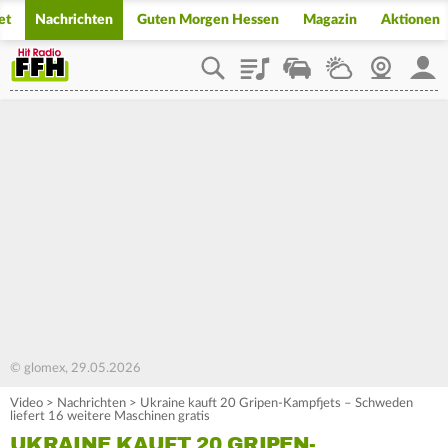
et
Nachrichten
Guten Morgen Hessen
Magazin
Aktionen
Playlist
Staupilot
Wetter
Webcam
Mein
© glomex, 29.05.2026
Video
>
Nachrichten
>
Ukraine kauft 20 Gripen-Kampfjets – Schweden
liefert 16 weitere Maschinen gratis
UKRAINE KAUFT 20 GRIPEN-