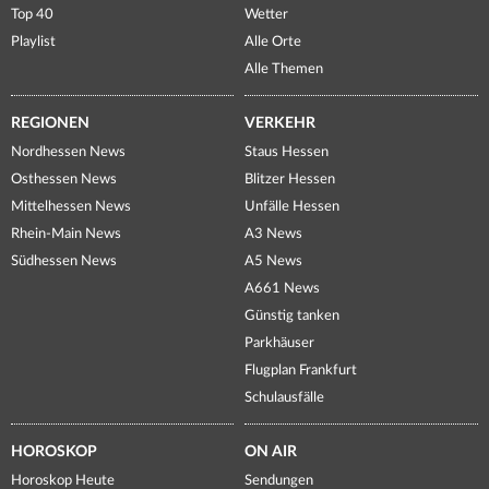
Top 40
Wetter
Playlist
Alle Orte
Alle Themen
REGIONEN
VERKEHR
Nordhessen News
Staus Hessen
Osthessen News
Blitzer Hessen
Mittelhessen News
Unfälle Hessen
Rhein-Main News
A3 News
Südhessen News
A5 News
A661 News
Günstig tanken
Parkhäuser
Flugplan Frankfurt
Schulausfälle
HOROSKOP
ON AIR
Horoskop Heute
Sendungen