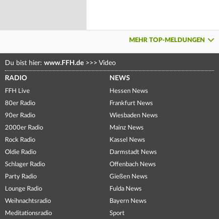
MEHR TOP-MELDUNGEN
Du bist hier:
www.FFH.de
>>>
Video
RADIO
NEWS
FFH Live
Hessen News
80er Radio
Frankfurt News
90er Radio
Wiesbaden News
2000er Radio
Mainz News
Rock Radio
Kassel News
Oldie Radio
Darmstadt News
Schlager Radio
Offenbach News
Party Radio
Gießen News
Lounge Radio
Fulda News
Weihnachtsradio
Bayern News
Meditationsradio
Sport