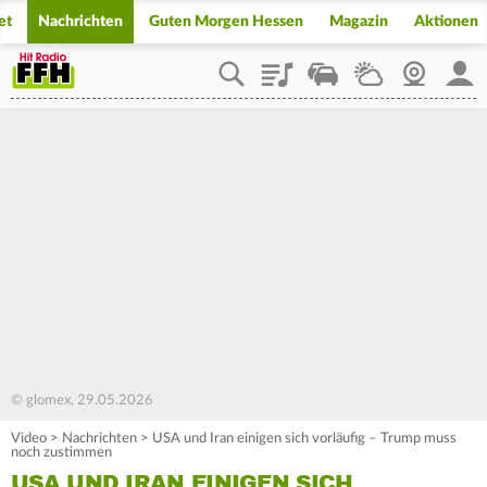
et
Nachrichten
Guten Morgen Hessen
Magazin
Aktionen
Playlist
Staupilot
Wetter
Webcam
Mein
© glomex, 29.05.2026
Video
>
Nachrichten
>
USA und Iran einigen sich vorläufig – Trump muss
noch zustimmen
USA UND IRAN EINIGEN SICH