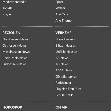
Meditationsradio
Sport
Top 40
Wetter
Playlist
Alle Orte
Alle Themen
REGIONEN
VERKEHR
Nordhessen News
Staus Hessen
Osthessen News
Blitzer Hessen
Mittelhessen News
Unfälle Hessen
Rhein-Main News
A3 News
Südhessen News
A5 News
A661 News
Günstig tanken
Parkhäuser
Flugplan Frankfurt
Schulausfälle
HOROSKOP
ON AIR