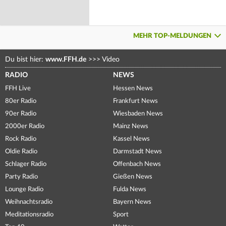
MEHR TOP-MELDUNGEN
Du bist hier:
www.FFH.de
>>>
Video
RADIO
NEWS
FFH Live
Hessen News
80er Radio
Frankfurt News
90er Radio
Wiesbaden News
2000er Radio
Mainz News
Rock Radio
Kassel News
Oldie Radio
Darmstadt News
Schlager Radio
Offenbach News
Party Radio
Gießen News
Lounge Radio
Fulda News
Weihnachtsradio
Bayern News
Meditationsradio
Sport