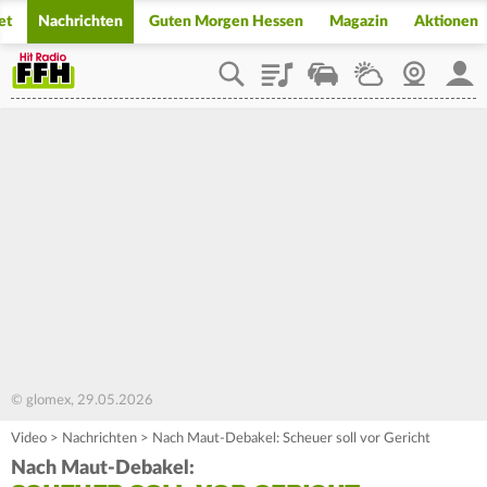
et
Nachrichten
Guten Morgen Hessen
Magazin
Aktionen
Playlist
Staupilot
Wetter
Webcam
Mein
© glomex, 29.05.2026
Video
>
Nachrichten
>
Nach Maut-Debakel: Scheuer soll vor Gericht
Nach Maut-Debakel: