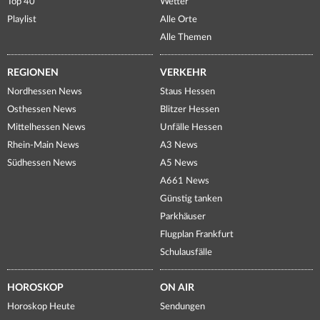
Top 40
Wetter
Playlist
Alle Orte
Alle Themen
REGIONEN
VERKEHR
Nordhessen News
Staus Hessen
Osthessen News
Blitzer Hessen
Mittelhessen News
Unfälle Hessen
Rhein-Main News
A3 News
Südhessen News
A5 News
A661 News
Günstig tanken
Parkhäuser
Flugplan Frankfurt
Schulausfälle
HOROSKOP
ON AIR
Horoskop Heute
Sendungen