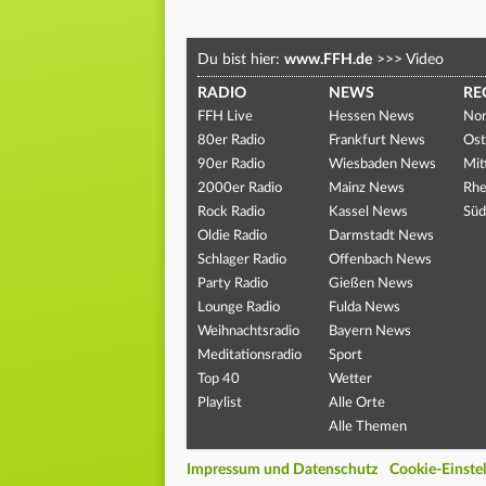
Du bist hier:
www.FFH.de
>>>
Video
RADIO
NEWS
RE
FFH Live
Hessen News
Nor
80er Radio
Frankfurt News
Ost
90er Radio
Wiesbaden News
Mit
2000er Radio
Mainz News
Rhe
Rock Radio
Kassel News
Süd
Oldie Radio
Darmstadt News
Schlager Radio
Offenbach News
Party Radio
Gießen News
Lounge Radio
Fulda News
Weihnachtsradio
Bayern News
Meditationsradio
Sport
Top 40
Wetter
Playlist
Alle Orte
Alle Themen
Impressum und Datenschutz
Cookie-Einste