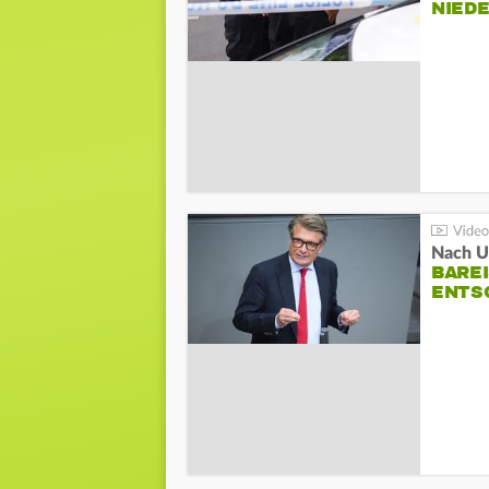
NIED
Nach Un
BAREI
NTSC