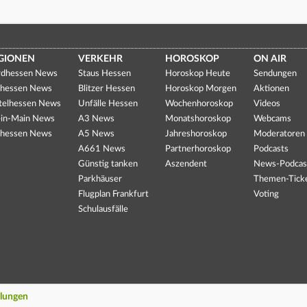
GIONEN
VERKEHR
HOROSKOP
ON AIR
dhessen News
Staus Hessen
Horoskop Heute
Sendungen
hessen News
Blitzer Hessen
Horoskop Morgen
Aktionen
telhessen News
Unfälle Hessen
Wochenhoroskop
Videos
in-Main News
A3 News
Monatshoroskop
Webcams
hessen News
A5 News
Jahreshoroskop
Moderatoren
A661 News
Partnerhoroskop
Podcasts
Günstig tanken
Aszendent
News-Podcas
Parkhäuser
Themen-Tick
Flugplan Frankfurt
Voting
Schulausfälle
llungen