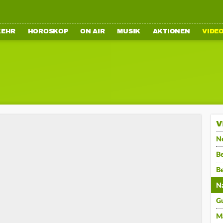
KEHR
HOROSKOP
ON AIR
MUSIK
AKTIONEN
VIDE
V
N
Be
B
N
G
M