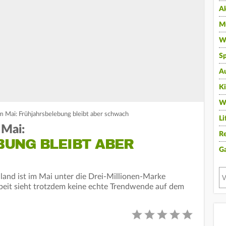
A
Mu
Wi
Sp
A
K
W
m Mai: Frühjahrsbelebung bleibt aber schwach
Li
 Mai:
Re
UNG BLEIBT ABER
G
hland ist im Mai unter die Drei-Millionen-Marke
beit sieht trotzdem keine echte Trendwende auf dem