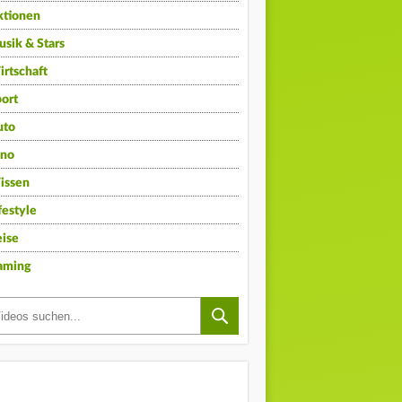
ktionen
sik & Stars
rtschaft
ort
uto
ino
issen
festyle
ise
aming