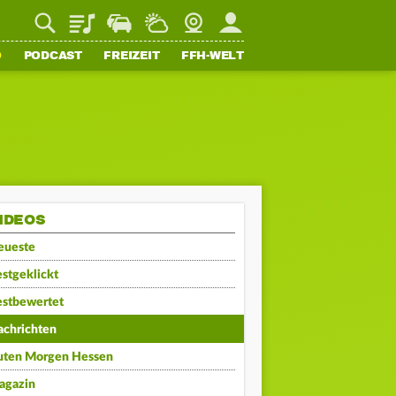
Playlist
Staupilot
Wetter
Webcam
Mein FFH
O
PODCAST
FREIZEIT
FFH-WELT
IDEOS
eueste
stgeklickt
estbewertet
achrichten
uten Morgen Hessen
agazin