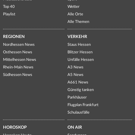
Top 40
Wetter
Playlist
Alle Orte
Alle Themen
REGIONEN
VERKEHR
Nordhessen News
Staus Hessen
Osthessen News
Blitzer Hessen
Mittelhessen News
Unfälle Hessen
Rhein-Main News
A3 News
Südhessen News
A5 News
A661 News
Günstig tanken
Parkhäuser
Flugplan Frankfurt
Schulausfälle
HOROSKOP
ON AIR