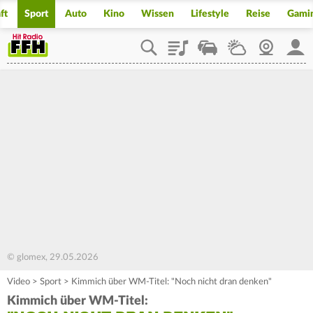
ft
Sport
Auto
Kino
Wissen
Lifestyle
Reise
Gami
Playlist
Staupilot
Wetter
Webcam
Mein
© glomex, 29.05.2026
Video
>
Sport
>
Kimmich über WM-Titel: "Noch nicht dran denken"
Kimmich über WM-Titel: