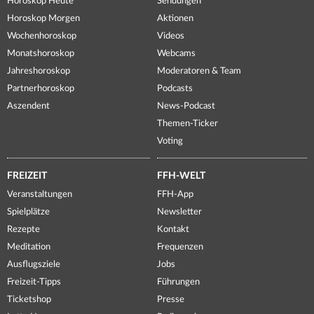
Horoskop Heute
Sendungen
Horoskop Morgen
Aktionen
Wochenhoroskop
Videos
Monatshoroskop
Webcams
Jahreshoroskop
Moderatoren & Team
Partnerhoroskop
Podcasts
Aszendent
News-Podcast
Themen-Ticker
Voting
FREIZEIT
FFH-WELT
Veranstaltungen
FFH-App
Spielplätze
Newsletter
Rezepte
Kontakt
Meditation
Frequenzen
Ausflugsziele
Jobs
Freizeit-Tipps
Führungen
Ticketshop
Presse