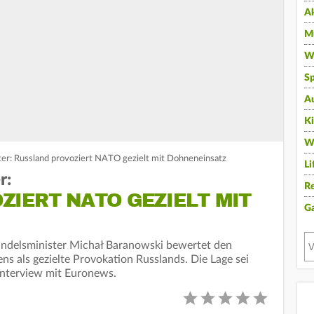
A
Mu
Wi
Sp
A
K
W
ter: Russland provoziert NATO gezielt mit Dohneneinsatz
Li
r:
Re
IERT NATO GEZIELT MIT
G
Handelsminister Michał Baranowski bewertet den
 als gezielte Provokation Russlands. Die Lage sei
 Interview mit Euronews.