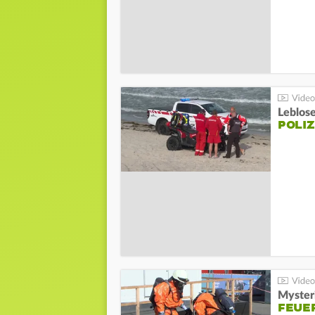
Leblos
POLIZ
Mysteri
FEUE