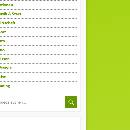
ktionen
sik & Stars
rtschaft
ort
uto
ino
issen
festyle
ise
aming