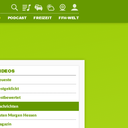
Playlist
Staupilot
Wetter
Webcam
Mein FFH
O
PODCAST
FREIZEIT
FFH-WELT
IDEOS
eueste
stgeklickt
estbewertet
achrichten
uten Morgen Hessen
agazin