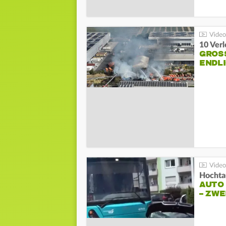
10 Ver
GROSS
NDLI
Hochta
AUTO
– ZW