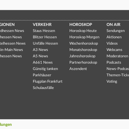
GIONEN
VERKEHR
HOROSKOP
ON AIR
dhessen News
Staus Hessen
Horoskop Heute
Sendungen
hessen News
Blitzer Hessen
Horoskop Morgen
Aktionen
telhessen News
Unfälle Hessen
Wochenhoroskop
Videos
in-Main News
A3 News
Monatshoroskop
Webcams
hessen News
A5 News
Jahreshoroskop
Moderatoren
A661 News
Partnerhoroskop
Podcasts
Günstig tanken
Aszendent
News-Podcas
Parkhäuser
Themen-Tick
Flugplan Frankfurt
Voting
Schulausfälle
llungen