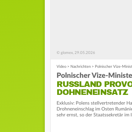
© glomex, 29.05.2026
Video
>
Nachrichten
>
Polnischer Vize-Minis
Polnischer Vize-Ministe
RUSSLAND PROVOZ
DOHNENEINSATZ
Exklusiv: Polens stellvertretender 
Drohneneinschlag im Osten Rumäniens
sehr ernst, so der Staatssekretär im