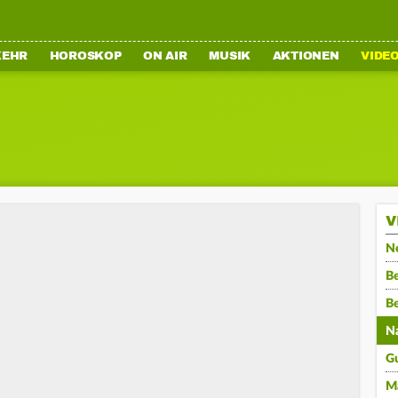
KEHR
HOROSKOP
ON AIR
MUSIK
AKTIONEN
VIDE
V
N
Be
B
N
G
M