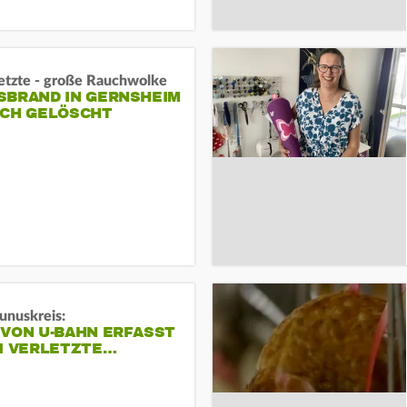
letzte - große Rauchwolke
BRAND IN GERNSHEIM E
CH GELÖSCHT
unuskreis:
 VON U-BAHN ERFASST
EI VERLETZTE…