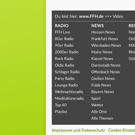
Du bist hier:
www.FFH.de
>>>
Video
RADIO
NEWS
RE
FFH Live
Hessen News
Nor
80er Radio
Frankfurt News
Ost
90er Radio
Wiesbaden News
Mit
2000er Radio
Mainz News
Rhe
Rock Radio
Kassel News
Süd
Oldie Radio
Darmstadt News
Schlager Radio
Offenbach News
Party Radio
Gießen News
Lounge Radio
Fulda News
Weihnachtsradio
Bayern News
Meditationsradio
Sport
Top 40
Wetter
Playlist
Alle Orte
Alle Themen
Impressum und Datenschutz
Cookie-Einste