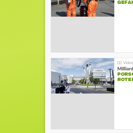
GEFA
Millia
PORSC
ROTE