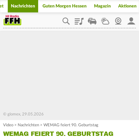
et
Nachrichten
Guten Morgen Hessen
Magazin
Aktionen
Playlist
Staupilot
Wetter
Webcam
Mein
© glomex, 29.05.2026
Video
>
Nachrichten
>
WEMAG feiert 90. Geburtstag
WEMAG FEIERT 90. GEBURTSTAG