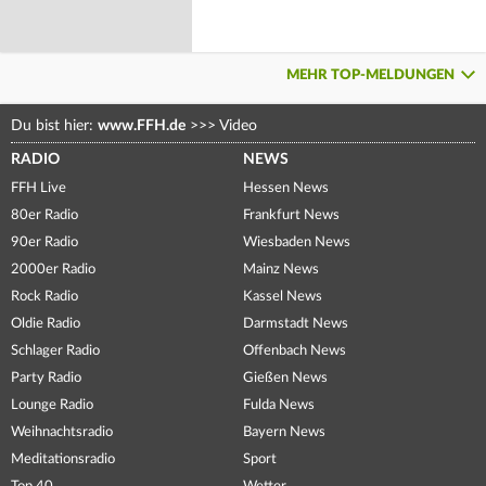
MEHR TOP-MELDUNGEN
Du bist hier:
www.FFH.de
>>>
Video
RADIO
NEWS
FFH Live
Hessen News
80er Radio
Frankfurt News
90er Radio
Wiesbaden News
2000er Radio
Mainz News
Rock Radio
Kassel News
Oldie Radio
Darmstadt News
Schlager Radio
Offenbach News
Party Radio
Gießen News
Lounge Radio
Fulda News
Weihnachtsradio
Bayern News
Meditationsradio
Sport