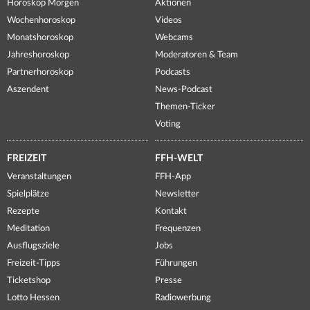
Horoskop Morgen
Aktionen
Wochenhoroskop
Videos
Monatshoroskop
Webcams
Jahreshoroskop
Moderatoren & Team
Partnerhoroskop
Podcasts
Aszendent
News-Podcast
Themen-Ticker
Voting
FREIZEIT
FFH-WELT
Veranstaltungen
FFH-App
Spielplätze
Newsletter
Rezepte
Kontakt
Meditation
Frequenzen
Ausflugsziele
Jobs
Freizeit-Tipps
Führungen
Ticketshop
Presse
Lotto Hessen
Radiowerbung