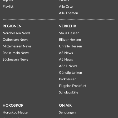
Top 40
Wetter
Playlist
Alle Orte
Alle Themen
REGIONEN
VERKEHR
Nordhessen News
Staus Hessen
Osthessen News
Blitzer Hessen
Mittelhessen News
Unfälle Hessen
Rhein-Main News
A3 News
Südhessen News
A5 News
A661 News
Günstig tanken
Parkhäuser
Flugplan Frankfurt
Schulausfälle
HOROSKOP
ON AIR
Horoskop Heute
Sendungen