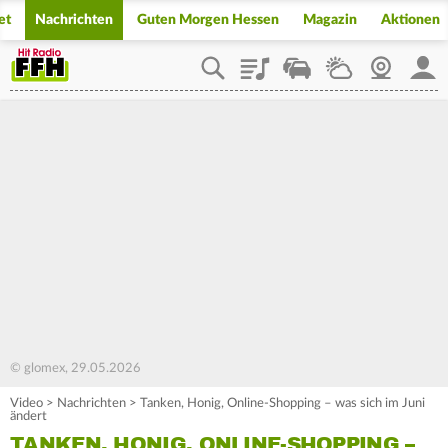
et
Nachrichten
Guten Morgen Hessen
Magazin
Aktionen
Playlist
Staupilot
Wetter
Webcam
Mein
© glomex, 29.05.2026
Video
>
Nachrichten
>
Tanken, Honig, Online-Shopping – was sich im Juni
ändert
TANKEN, HONIG, ONLINE-SHOPPING –