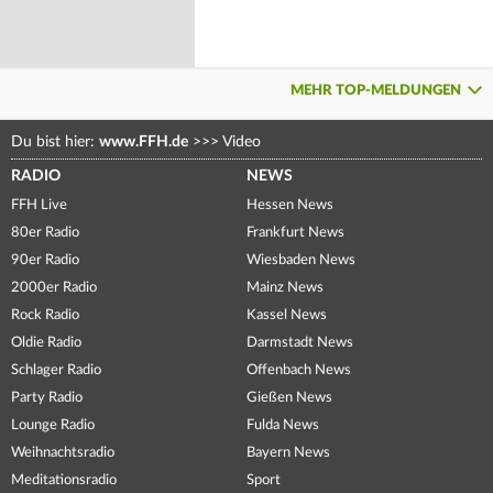
MEHR TOP-MELDUNGEN
Du bist hier:
www.FFH.de
>>>
Video
RADIO
NEWS
FFH Live
Hessen News
80er Radio
Frankfurt News
90er Radio
Wiesbaden News
2000er Radio
Mainz News
Rock Radio
Kassel News
Oldie Radio
Darmstadt News
Schlager Radio
Offenbach News
Party Radio
Gießen News
Lounge Radio
Fulda News
Weihnachtsradio
Bayern News
Meditationsradio
Sport