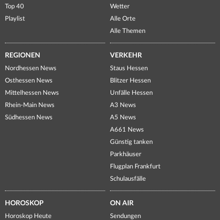
Top 40
Wetter
Playlist
Alle Orte
Alle Themen
REGIONEN
VERKEHR
Nordhessen News
Staus Hessen
Osthessen News
Blitzer Hessen
Mittelhessen News
Unfälle Hessen
Rhein-Main News
A3 News
Südhessen News
A5 News
A661 News
Günstig tanken
Parkhäuser
Flugplan Frankfurt
Schulausfälle
HOROSKOP
ON AIR
Horoskop Heute
Sendungen