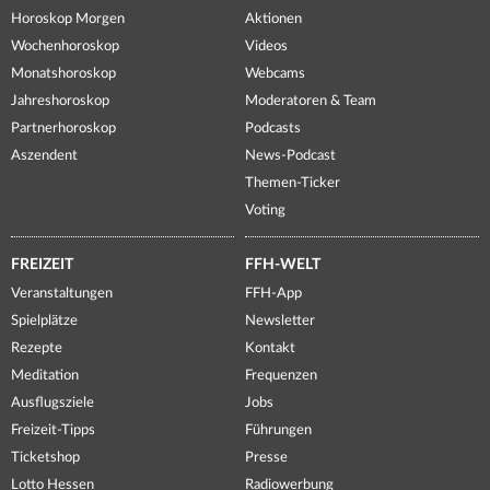
Horoskop Morgen
Aktionen
Wochenhoroskop
Videos
Monatshoroskop
Webcams
Jahreshoroskop
Moderatoren & Team
Partnerhoroskop
Podcasts
Aszendent
News-Podcast
Themen-Ticker
Voting
FREIZEIT
FFH-WELT
Veranstaltungen
FFH-App
Spielplätze
Newsletter
Rezepte
Kontakt
Meditation
Frequenzen
Ausflugsziele
Jobs
Freizeit-Tipps
Führungen
Ticketshop
Presse
Lotto Hessen
Radiowerbung