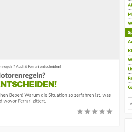
A
Mu
Wi
Sp
A
K
W
nregeln? Audi & Ferrari entscheiden!
Li
Motorenregeln?
Re
ENTSCHEIDEN!
G
chen Beben! Warum die Situation so zerfahren ist, was
 wovor Ferrari zittert.