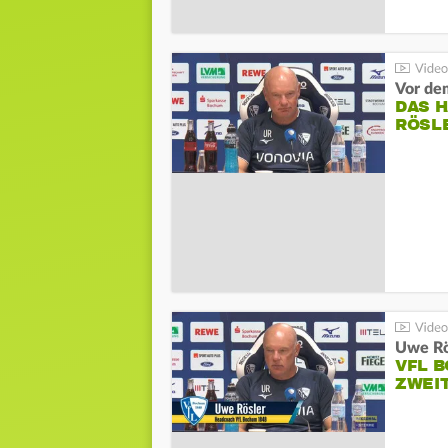
DAS 
RÖSL
VFL 
ZWEI