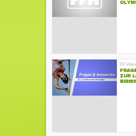
LYMPI
FRAG
ZUR L
BIRM