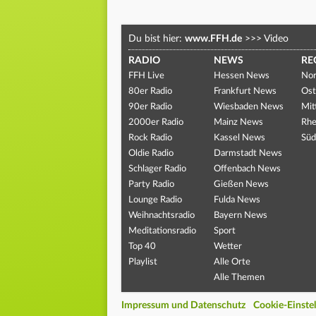
Du bist hier:
www.FFH.de
>>>
Video
RADIO
NEWS
RE
FFH Live
Hessen News
Nor
80er Radio
Frankfurt News
Ost
90er Radio
Wiesbaden News
Mit
2000er Radio
Mainz News
Rhe
Rock Radio
Kassel News
Süd
Oldie Radio
Darmstadt News
Schlager Radio
Offenbach News
Party Radio
Gießen News
Lounge Radio
Fulda News
Weihnachtsradio
Bayern News
Meditationsradio
Sport
Top 40
Wetter
Playlist
Alle Orte
Alle Themen
Impressum und Datenschutz
Cookie-Einste