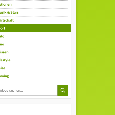
ktionen
sik & Stars
rtschaft
ort
uto
ino
issen
festyle
ise
aming