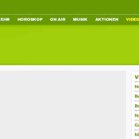
KEHR
HOROSKOP
ON AIR
MUSIK
AKTIONEN
VIDE
V
N
Be
B
N
G
M