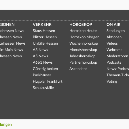
GIONEN
VERKEHR
HOROSKOP
ON AIR
dhessen News
Staus Hessen
Horoskop Heute
Sendungen
hessen News
Blitzer Hessen
Horoskop Morgen
Aktionen
telhessen News
Unfälle Hessen
Wochenhoroskop
Videos
in-Main News
A3 News
Monatshoroskop
Webcams
hessen News
A5 News
Jahreshoroskop
Moderatoren
A661 News
Partnerhoroskop
Podcasts
Günstig tanken
Aszendent
News-Podcas
Parkhäuser
Themen-Tick
Flugplan Frankfurt
Voting
Schulausfälle
llungen