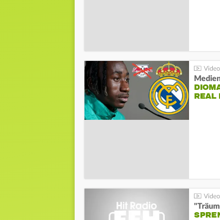
Medien
DIOM
REAL
"Träum
SPREN