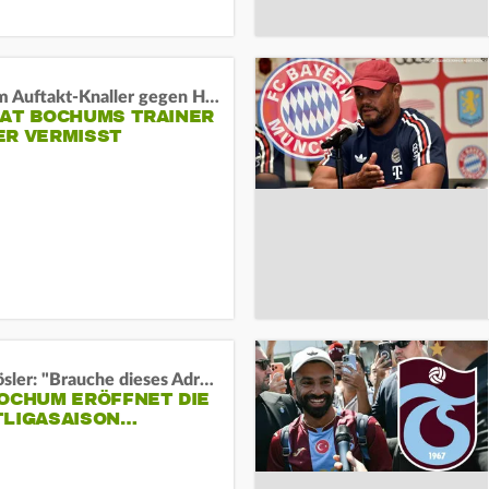
Vor dem Auftakt-Knaller gegen Hertha:
HAT BOCHUMS TRAINER
ER VERMISST
Uwe Rösler: "Brauche dieses Adrenalin"
BOCHUM ERÖFFNET DIE
TLIGASAISON…