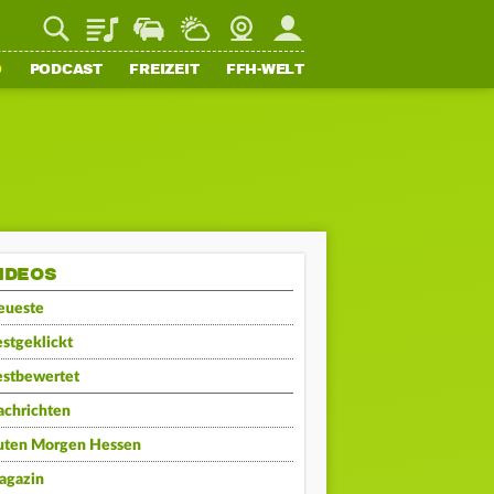
Playlist
Staupilot
Wetter
Webcam
Mein FFH
O
PODCAST
FREIZEIT
FFH-WELT
IDEOS
eueste
stgeklickt
estbewertet
achrichten
uten Morgen Hessen
agazin