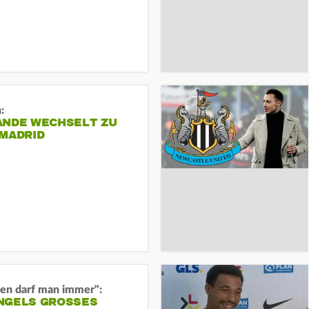
:
ANDE WECHSELT ZU
 MADRID
en darf man immer":
GELS GROSSES O