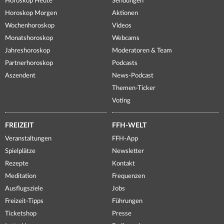
Horoskop Heute
Sendungen
Horoskop Morgen
Aktionen
Wochenhoroskop
Videos
Monatshoroskop
Webcams
Jahreshoroskop
Moderatoren & Team
Partnerhoroskop
Podcasts
Aszendent
News-Podcast
Themen-Ticker
Voting
FREIZEIT
FFH-WELT
Veranstaltungen
FFH-App
Spielplätze
Newsletter
Rezepte
Kontakt
Meditation
Frequenzen
Ausflugsziele
Jobs
Freizeit-Tipps
Führungen
Ticketshop
Presse