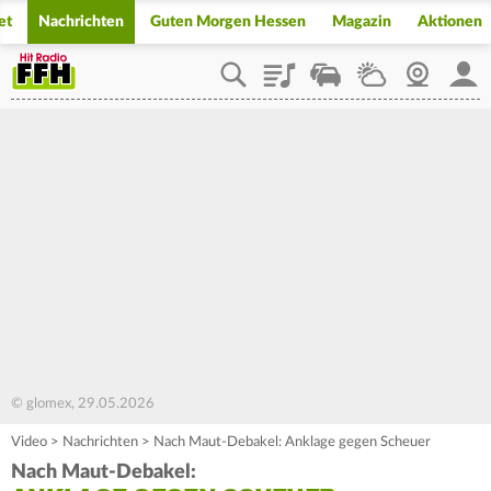
et
Nachrichten
Guten Morgen Hessen
Magazin
Aktionen
Playlist
Staupilot
Wetter
Webcam
Mein
© glomex, 29.05.2026
Video
>
Nachrichten
>
Nach Maut-Debakel: Anklage gegen Scheuer
Nach Maut-Debakel: