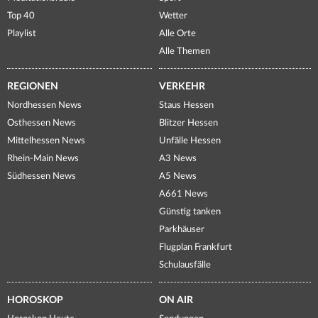
Top 40
Wetter
Playlist
Alle Orte
Alle Themen
REGIONEN
VERKEHR
Nordhessen News
Staus Hessen
Osthessen News
Blitzer Hessen
Mittelhessen News
Unfälle Hessen
Rhein-Main News
A3 News
Südhessen News
A5 News
A661 News
Günstig tanken
Parkhäuser
Flugplan Frankfurt
Schulausfälle
HOROSKOP
ON AIR