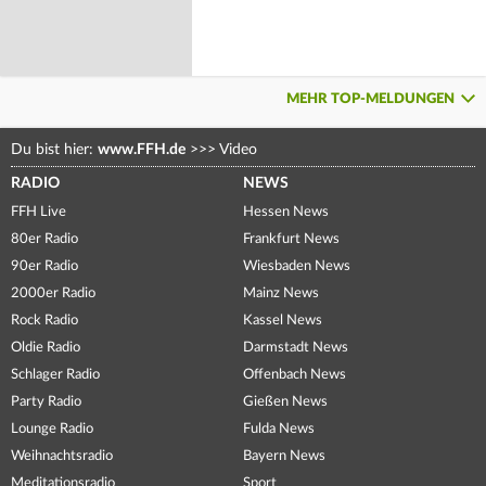
MEHR TOP-MELDUNGEN
Du bist hier:
www.FFH.de
>>>
Video
RADIO
NEWS
FFH Live
Hessen News
80er Radio
Frankfurt News
90er Radio
Wiesbaden News
2000er Radio
Mainz News
Rock Radio
Kassel News
Oldie Radio
Darmstadt News
Schlager Radio
Offenbach News
Party Radio
Gießen News
Lounge Radio
Fulda News
Weihnachtsradio
Bayern News
Meditationsradio
Sport