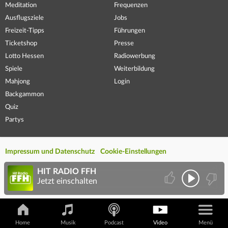
Meditation
Frequenzen
Ausflugsziele
Jobs
Freizeit-Tipps
Führungen
Ticketshop
Presse
Lotto Hessen
Radiowerbung
Spiele
Weiterbildung
Mahjong
Login
Backgammon
Quiz
Partys
Impressum und Datenschutz
Cookie-Einstellungen
HIT RADIO FFH
Jetzt einschalten
Home
Musik
Podcast
Video
Menü