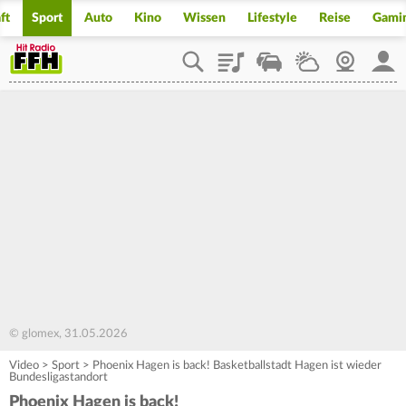
ft
Sport
Auto
Kino
Wissen
Lifestyle
Reise
Gami
Playlist
Staupilot
Wetter
Webcam
Mein
© glomex, 31.05.2026
Video
>
Sport
>
Phoenix Hagen is back! Basketballstadt Hagen ist wieder
Bundesligastandort
Phoenix Hagen is back!