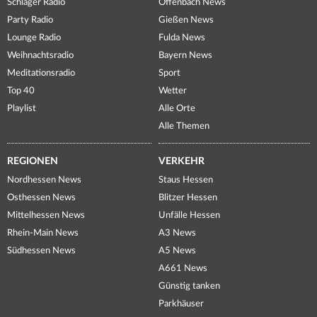
Schlager Radio
Offenbach News
Party Radio
Gießen News
Lounge Radio
Fulda News
Weihnachtsradio
Bayern News
Meditationsradio
Sport
Top 40
Wetter
Playlist
Alle Orte
Alle Themen
REGIONEN
VERKEHR
Nordhessen News
Staus Hessen
Osthessen News
Blitzer Hessen
Mittelhessen News
Unfälle Hessen
Rhein-Main News
A3 News
Südhessen News
A5 News
A661 News
Günstig tanken
Parkhäuser