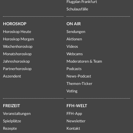
Flugplan Frankfurt
Schulausfälle
HOROSKOP
ON AIR
Horoskop Heute
Sendungen
Horoskop Morgen
Aktionen
Wochenhoroskop
Videos
Monatshoroskop
Webcams
Jahreshoroskop
Moderatoren & Team
Partnerhoroskop
Podcasts
Aszendent
News-Podcast
Themen-Ticker
Voting
FREIZEIT
FFH-WELT
Veranstaltungen
FFH-App
Spielplätze
Newsletter
Rezepte
Kontakt