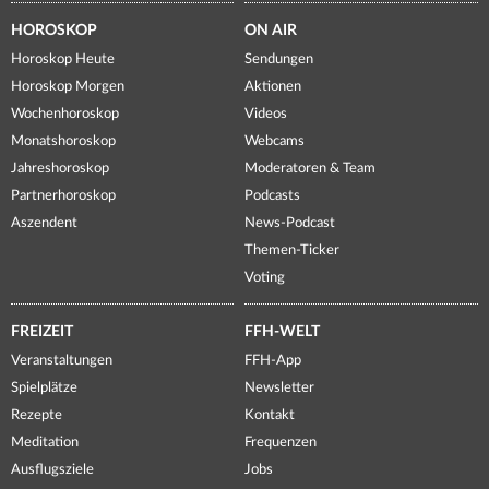
HOROSKOP
ON AIR
Horoskop Heute
Sendungen
Horoskop Morgen
Aktionen
Wochenhoroskop
Videos
Monatshoroskop
Webcams
Jahreshoroskop
Moderatoren & Team
Partnerhoroskop
Podcasts
Aszendent
News-Podcast
Themen-Ticker
Voting
FREIZEIT
FFH-WELT
Veranstaltungen
FFH-App
Spielplätze
Newsletter
Rezepte
Kontakt
Meditation
Frequenzen
Ausflugsziele
Jobs