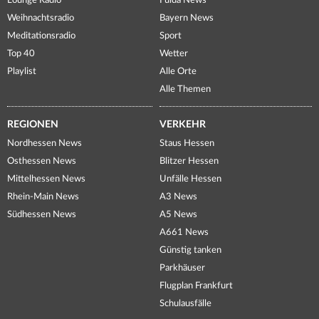
Lounge Radio
Fulda News
Weihnachtsradio
Bayern News
Meditationsradio
Sport
Top 40
Wetter
Playlist
Alle Orte
Alle Themen
REGIONEN
VERKEHR
Nordhessen News
Staus Hessen
Osthessen News
Blitzer Hessen
Mittelhessen News
Unfälle Hessen
Rhein-Main News
A3 News
Südhessen News
A5 News
A661 News
Günstig tanken
Parkhäuser
Flugplan Frankfurt
Schulausfälle