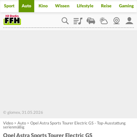
Sport
Auto
Kino
Wissen
Lifestyle
Reise
Gaming
Playlist
Staupilot
Wetter
Webcam
Mein
© glomex, 31.05.2026
Video
>
Auto
>
Opel Astra Sports Tourer Electric GS - Top-Ausstattung
serienmäßig
Opel Astra Sports Tourer Electric GS