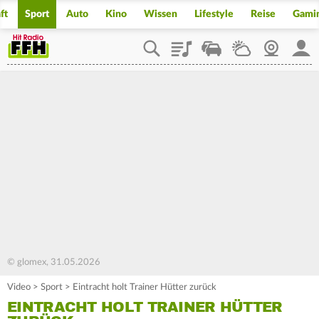
ft
Sport
Auto
Kino
Wissen
Lifestyle
Reise
Gami
Playlist
Staupilot
Wetter
Webcam
Mein
© glomex, 31.05.2026
Video
>
Sport
>
Eintracht holt Trainer Hütter zurück
EINTRACHT HOLT TRAINER HÜTTER