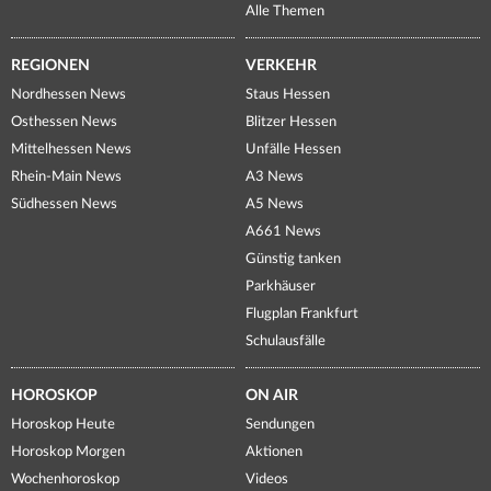
Alle Themen
REGIONEN
VERKEHR
Nordhessen News
Staus Hessen
Osthessen News
Blitzer Hessen
Mittelhessen News
Unfälle Hessen
Rhein-Main News
A3 News
Südhessen News
A5 News
A661 News
Günstig tanken
Parkhäuser
Flugplan Frankfurt
Schulausfälle
HOROSKOP
ON AIR
Horoskop Heute
Sendungen
Horoskop Morgen
Aktionen
Wochenhoroskop
Videos