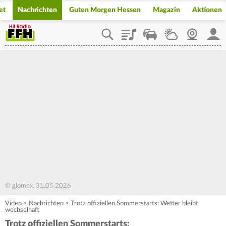
et
Nachrichten
Guten Morgen Hessen
Magazin
Aktionen
Playlist
Staupilot
Wetter
Webcam
Mein
© glomex, 31.05.2026
Video
>
Nachrichten
>
Trotz offiziellen Sommerstarts: Wetter bleibt
wechselhaft
Trotz offiziellen Sommerstarts: