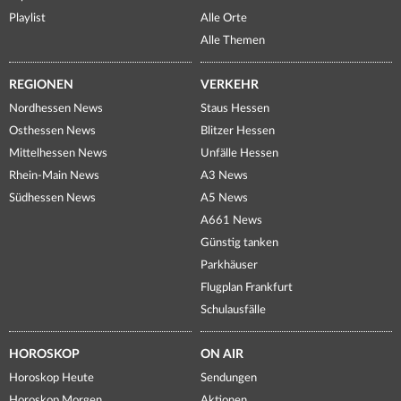
Playlist
Alle Orte
Alle Themen
REGIONEN
VERKEHR
Nordhessen News
Staus Hessen
Osthessen News
Blitzer Hessen
Mittelhessen News
Unfälle Hessen
Rhein-Main News
A3 News
Südhessen News
A5 News
A661 News
Günstig tanken
Parkhäuser
Flugplan Frankfurt
Schulausfälle
HOROSKOP
ON AIR
Horoskop Heute
Sendungen
Horoskop Morgen
Aktionen