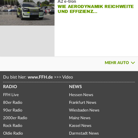
A2 e-tron
WIE AERODYNAMIK REICHWEITE
UND EFFIZIENZ…
MEHR AUTO
Du bist hier:
www.FFH.de
>>>
Video
RADIO
NEWS
FFH Live
Hessen News
80er Radio
Frankfurt News
90er Radio
Wiesbaden News
2000er Radio
Mainz News
Rock Radio
Kassel News
Oldie Radio
Darmstadt News