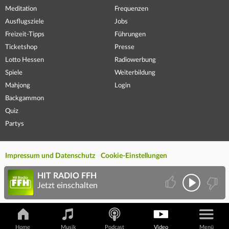
Meditation
Frequenzen
Ausflugsziele
Jobs
Freizeit-Tipps
Führungen
Ticketshop
Presse
Lotto Hessen
Radiowerbung
Spiele
Weiterbildung
Mahjong
Login
Backgammon
Quiz
Partys
Impressum und Datenschutz
Cookie-Einstellungen
HIT RADIO FFH
Jetzt einschalten
Home
Musik
Podcast
Video
Menü