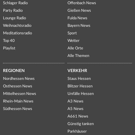
Schlager Radio
Offenbach News
Party Radio
Gießen News
Lounge Radio
Fulda News
Weihnachtsradio
Bayern News
Meditationsradio
Sport
Top 40
Wetter
Playlist
Alle Orte
Alle Themen
REGIONEN
VERKEHR
Nordhessen News
Staus Hessen
Osthessen News
Blitzer Hessen
Mittelhessen News
Unfälle Hessen
Rhein-Main News
A3 News
Südhessen News
A5 News
A661 News
Günstig tanken
Parkhäuser