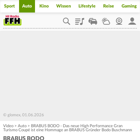
Sport
Auto
Kino
Wissen
Lifestyle
Reise
Gaming
Playlist
Staupilot
Wetter
Webcam
Mein
© glomex, 01.06.2026
Video
>
Auto
>
BRABUS BODO - Das neue High Performance Gran
Turismo Coupé ist eine Hommage an BRABUS Gründer Bodo Buschmann
BRABUS BODO