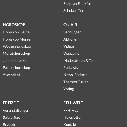
Flugplan Frankfurt
Schulausfälle
HOROSKOP
ON AIR
Horoskop Heute
Sendungen
Horoskop Morgen
Aktionen
Wochenhoroskop
Videos
Monatshoroskop
Webcams
Jahreshoroskop
Moderatoren & Team
Partnerhoroskop
Podcasts
Aszendent
News-Podcast
Themen-Ticker
Voting
FREIZEIT
FFH-WELT
Veranstaltungen
FFH-App
Spielplätze
Newsletter
Rezepte
Kontakt