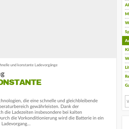
A
Mu
Wi
Sp
A
K
W
chnelle und konstante Ladevorgänge
Li
ng
Re
ONSTANTE
G
chnologien, die eine schnelle und gleichbleibende
peraturbereich gewährleisten. Dank der
ch die Ladezeiten insbesondere bei kalten
rch die Vorkonditionierung wird die Batterie in ein
en Ladevorgang…