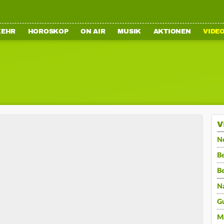
KEHR
HOROSKOP
ON AIR
MUSIK
AKTIONEN
VIDE
V
N
Be
B
N
G
M