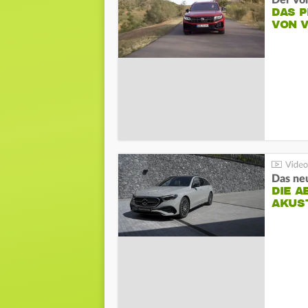
Der Vo
DAS 
VON 
DIE A
AKUS