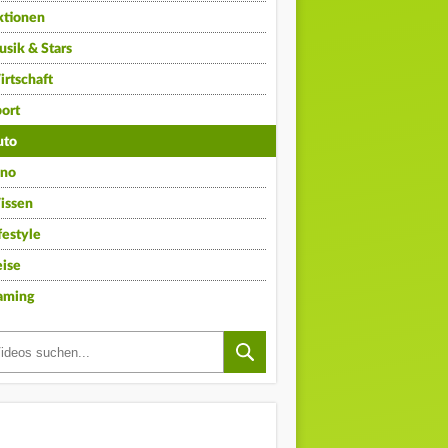
ktionen
sik & Stars
rtschaft
ort
uto
ino
issen
festyle
ise
aming