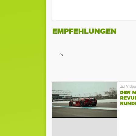
EMPFEHLUNGEN
DER 
REVU
RUND
HOCK