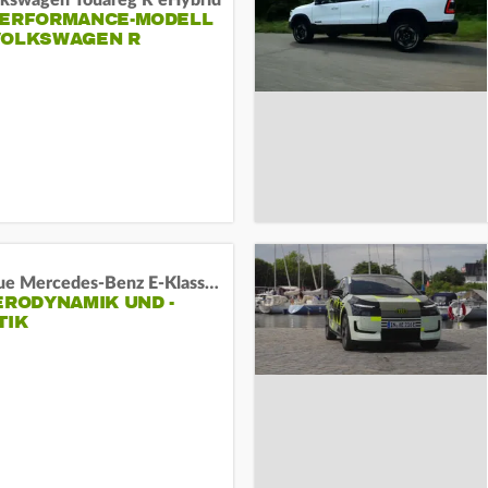
lkswagen Touareg R eHybrid
PERFORMANCE-MODELL
VOLKSWAGEN R
Das neue Mercedes-Benz E-Klasse T-Modell
ERODYNAMIK UND -
TIK