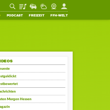
Playlist
Staupilot
Wetter
Webcam
Mein FFH
O
PODCAST
FREIZEIT
FFH-WELT
IDEOS
eueste
stgeklickt
estbewertet
achrichten
uten Morgen Hessen
agazin