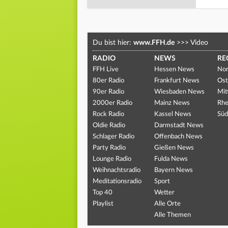
Du bist hier:
www.FFH.de
>>>
Video
RADIO
NEWS
RE
FFH Live
Hessen News
Nor
80er Radio
Frankfurt News
Ost
90er Radio
Wiesbaden News
Mit
2000er Radio
Mainz News
Rhe
Rock Radio
Kassel News
Süd
Oldie Radio
Darmstadt News
Schlager Radio
Offenbach News
Party Radio
Gießen News
Lounge Radio
Fulda News
Weihnachtsradio
Bayern News
Meditationsradio
Sport
Top 40
Wetter
Playlist
Alle Orte
Alle Themen