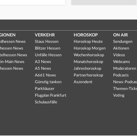
GIONEN
VERKEHR
HOROSKOP
ON AIR
dhessen News
Staus Hessen
Horoskop Heute
Sendungen
hessen News
Blitzer Hessen
Horoskop Morgen
Aktionen
telhessen News
Unfälle Hessen
Wochenhoroskop
Videos
in-Main News
A3 News
Monatshoroskop
Webcams
hessen News
A5 News
Jahreshoroskop
Moderatoren
A661 News
Partnerhoroskop
Podcasts
Günstig tanken
Aszendent
News-Podcas
Parkhäuser
Themen-Tick
Flugplan Frankfurt
Voting
Schulausfälle