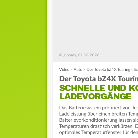
© glomex, 01.06.2026
Video
>
Auto
>
Der Toyota bZ4X Touring - S
Der Toyota bZ4X Touri
SCHNELLE UND K
LADEVORGÄNGE
Das Batteriesystem profitiert von Te
Ladeleistung über einen breiten Tem
Batterievorkonditionierung lassen si
Temperaturen drastisch verkürzen. Du
optimales Temperaturfenster für d