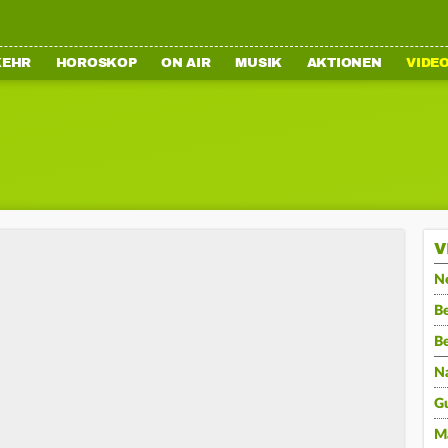
KEHR
HOROSKOP
ON AIR
MUSIK
AKTIONEN
VIDE
V
N
Be
B
N
G
M