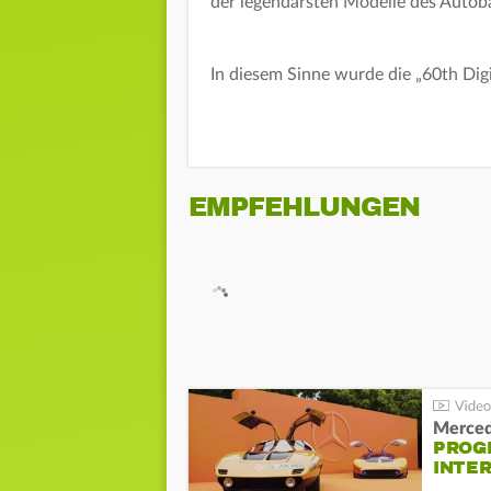
der legendärsten Modelle des Autob
In diesem Sinne wurde die „60th Dig
EMPFEHLUNGEN
Merced
PROG
INTE