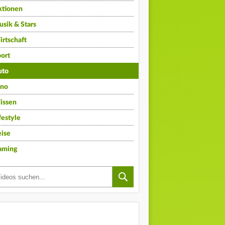
ktionen
sik & Stars
rtschaft
ort
uto
ino
issen
festyle
ise
aming