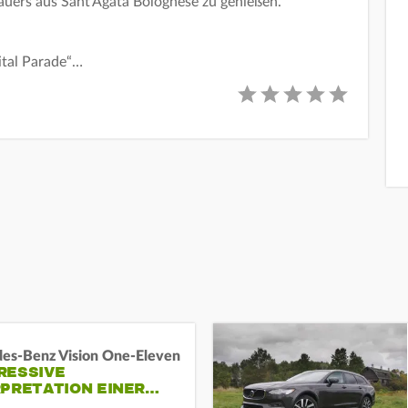
auers aus Sant’Agata Bolognese zu genießen.
ital Parade“…
es-Benz Vision One-Eleven
RESSIVE
RPRETATION EINER…