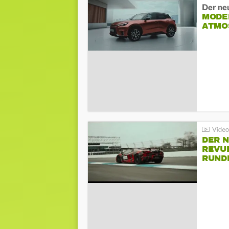
Der ne
MODEL
ATMO
DER 
REVU
RUND
HOCK