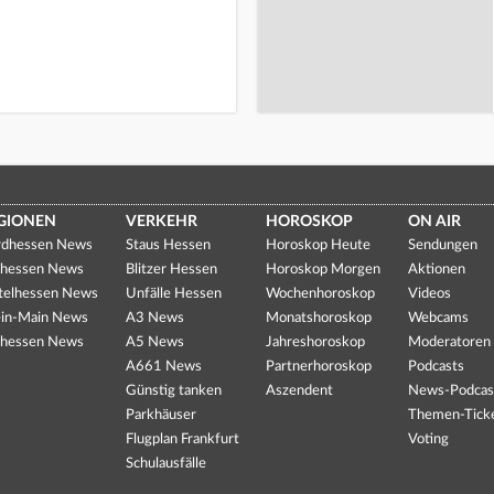
GIONEN
VERKEHR
HOROSKOP
ON AIR
dhessen News
Staus Hessen
Horoskop Heute
Sendungen
hessen News
Blitzer Hessen
Horoskop Morgen
Aktionen
telhessen News
Unfälle Hessen
Wochenhoroskop
Videos
in-Main News
A3 News
Monatshoroskop
Webcams
hessen News
A5 News
Jahreshoroskop
Moderatoren
A661 News
Partnerhoroskop
Podcasts
Günstig tanken
Aszendent
News-Podcas
Parkhäuser
Themen-Tick
Flugplan Frankfurt
Voting
Schulausfälle