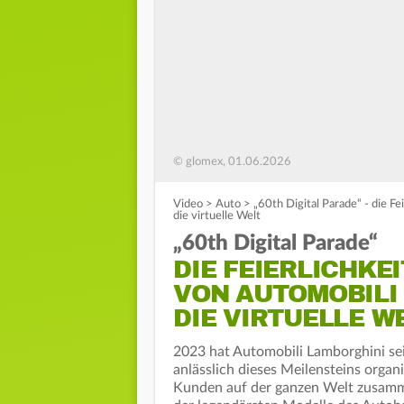
© glomex, 01.06.2026
Video
>
Auto
>
„60th Digital Parade“ - die F
die virtuelle Welt
„60th Digital Parade“
DIE FEIERLICHKEI
VON AUTOMOBILI
DIE VIRTUELLE W
2023 hat Automobili Lamborghini sei
anlässlich dieses Meilensteins orga
Kunden auf der ganzen Welt zusamme