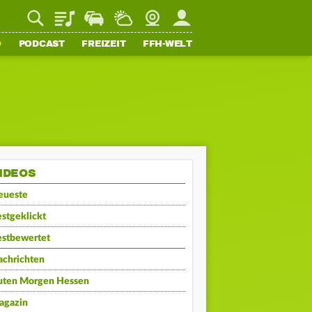
Playlist
Staupilot
Wetter
Webcam
Mein FFH
O
PODCAST
FREIZEIT
FFH-WELT
IDEOS
eueste
stgeklickt
estbewertet
achrichten
uten Morgen Hessen
agazin