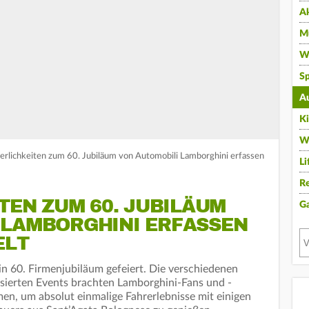
A
Mu
Wi
Sp
A
K
W
eierlichkeiten zum 60. Jubiläum von Automobili Lamborghini erfassen
Li
Re
TEN ZUM 60. JUBILÄUM
G
 LAMBORGHINI ERFASSEN
ELT
n 60. Firmenjubiläum gefeiert. Die verschiedenen
nisierten Events brachten Lamborghini-Fans und -
n, um absolut einmalige Fahrerlebnisse mit einigen