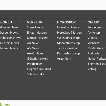
GIONEN
VERKEHR
HOROSKOP
ON AIR
dhessen News
Staus Hessen
Horoskop Heute
Sendungen
hessen News
Blitzer Hessen
Horoskop Morgen
Aktionen
telhessen News
Unfälle Hessen
Wochenhoroskop
Videos
in-Main News
A3 News
Monatshoroskop
Webcams
hessen News
A5 News
Jahreshoroskop
Moderatoren
A661 News
Partnerhoroskop
Podcasts
Günstig tanken
Aszendent
News-Podcas
Parkhäuser
Themen-Tick
Flugplan Frankfurt
Voting
Schulausfälle
llungen