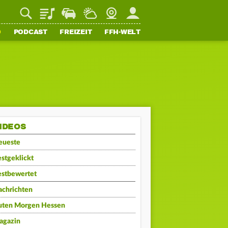
Playlist
Staupilot
Wetter
Webcam
Mein FFH
O
PODCAST
FREIZEIT
FFH-WELT
IDEOS
eueste
stgeklickt
estbewertet
achrichten
uten Morgen Hessen
agazin