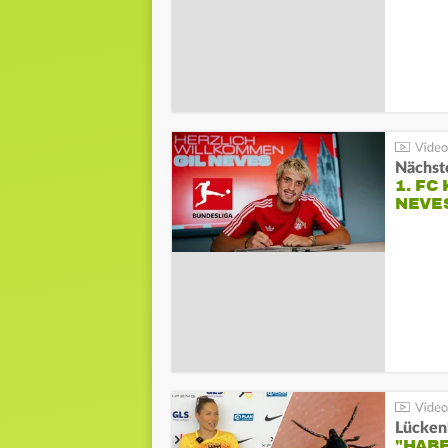
Nächste
1. FC
NEVE
Lücken
"HABE