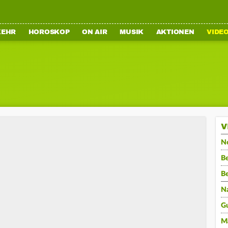
KEHR
HOROSKOP
ON AIR
MUSIK
AKTIONEN
VIDE
V
N
Be
B
N
G
M