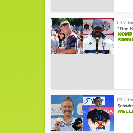
"Eine K
KOMPA
KIMM
Schwim
WELL