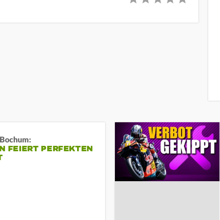
n Bochum:
N FEIERT PERFEKTEN
T