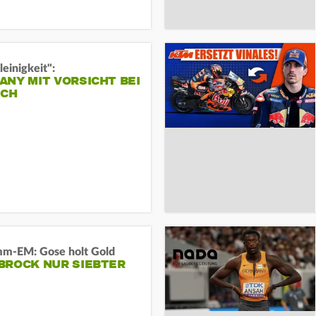
leinigkeit":
NY MIT VORSICHT BEI
ICH
m-EM: Gose holt Gold
BROCK NUR SIEBTER