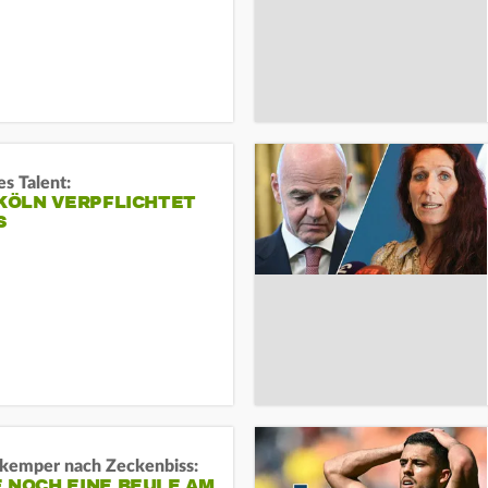
s Talent:
 KÖLN VERPFLICHTET
S
kemper nach Zeckenbiss:
 NOCH EINE BEULE AM