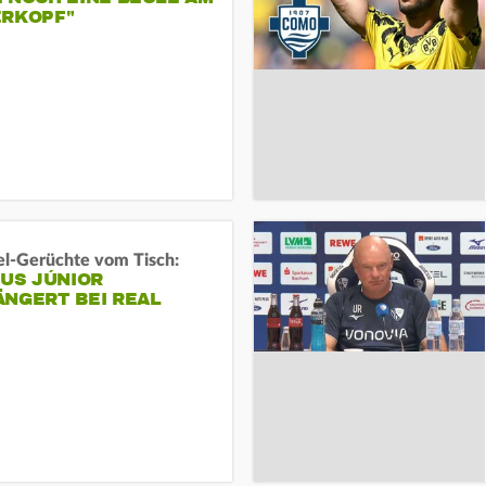
ERKOPF"
l-Gerüchte vom Tisch:
IUS JÚNIOR
ÄNGERT BEI REAL