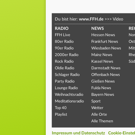
Du bist hier:
www.FFH.de
>>>
Video
RADIO
NEWS
RE
FFH Live
Hessen News
Nor
80er Radio
Frankfurt News
Ost
90er Radio
Wiesbaden News
Mit
2000er Radio
Mainz News
Rhe
Rock Radio
Kassel News
Süd
Oldie Radio
Darmstadt News
Schlager Radio
Offenbach News
Party Radio
Gießen News
Lounge Radio
Fulda News
Weihnachtsradio
Bayern News
Meditationsradio
Sport
Top 40
Wetter
Playlist
Alle Orte
Alle Themen
Impressum und Datenschutz
Cookie-Einste