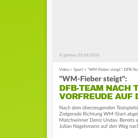
© glomex, 01.06.2026
Video
>
Sport
>
"WM-Fieber steigt": DFB-Tea
"WM-Fieber steigt":
DFB-TEAM NACH 
VORFREUDE AUF 
Nach dem überzeugenden Testspielsie
Zielgerade Richtung WM-Start abgebog
Matchwinner Deniz Undav. Bereits a
Julian Nagelsmann auf den Weg nac