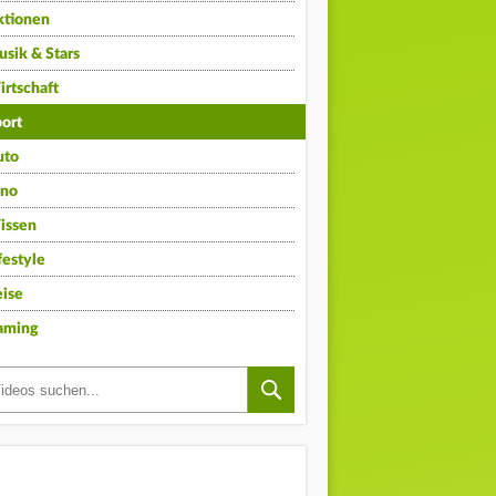
ktionen
sik & Stars
rtschaft
ort
uto
ino
issen
festyle
ise
aming