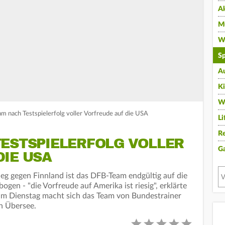
A
Mu
Wi
Sp
A
K
W
m nach Testspielerfolg voller Vorfreude auf die USA
Li
Re
TESTSPIELERFOLG VOLLER
G
DIE USA
g gegen Finnland ist das DFB-Team endgültig auf die
en - "die Vorfreude auf Amerika ist riesig", erklärte
m Dienstag macht sich das Team von Bundestrainer
h Übersee.