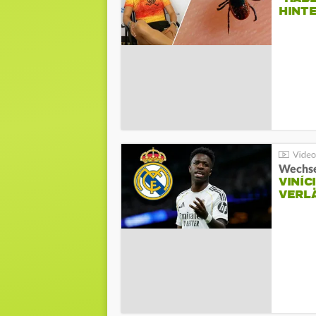
HINT
Wechse
VINÍC
VERL