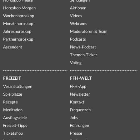
Horoskop Heute
Sendungen
Horoskop Morgen
Aktionen
Wochenhoroskop
Videos
Monatshoroskop
Webcams
Jahreshoroskop
Moderatoren & Team
Partnerhoroskop
Podcasts
Aszendent
News-Podcast
Themen-Ticker
Voting
FREIZEIT
FFH-WELT
Veranstaltungen
FFH-App
Spielplätze
Newsletter
Rezepte
Kontakt
Meditation
Frequenzen
Ausflugsziele
Jobs
Freizeit-Tipps
Führungen
Ticketshop
Presse