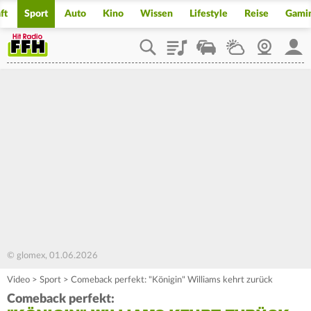
ft
Sport
Auto
Kino
Wissen
Lifestyle
Reise
Gami
Playlist
Staupilot
Wetter
Webcam
Mein
© glomex, 01.06.2026
Video
>
Sport
>
Comeback perfekt: "Königin" Williams kehrt zurück
Comeback perfekt: