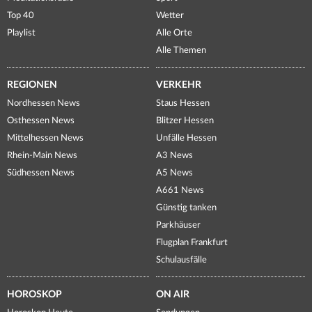
Top 40
Wetter
Playlist
Alle Orte
Alle Themen
REGIONEN
VERKEHR
Nordhessen News
Staus Hessen
Osthessen News
Blitzer Hessen
Mittelhessen News
Unfälle Hessen
Rhein-Main News
A3 News
Südhessen News
A5 News
A661 News
Günstig tanken
Parkhäuser
Flugplan Frankfurt
Schulausfälle
HOROSKOP
ON AIR