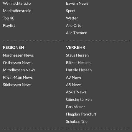
Weihnachtsradio
Bayern News
Meditationsradio
Sport
Top 40
Wetter
Playlist
Alle Orte
Alle Themen
REGIONEN
VERKEHR
Nordhessen News
Staus Hessen
Osthessen News
Blitzer Hessen
Mittelhessen News
Unfälle Hessen
Rhein-Main News
A3 News
Südhessen News
A5 News
A661 News
Günstig tanken
Parkhäuser
Flugplan Frankfurt
Schulausfälle