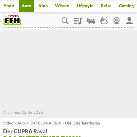
Sport
Auto
Kino
Wissen
Lifestyle
Reise
Gaming
Playlist
Staupilot
Wetter
Webcam
Mein
© glomex, 02.06.2026
Video
>
Auto
>
Der CUPRA Raval - Das Exterieurdesign
Der CUPRA Raval