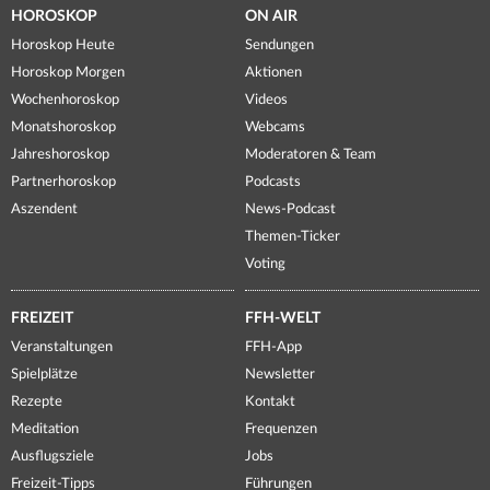
HOROSKOP
ON AIR
Horoskop Heute
Sendungen
Horoskop Morgen
Aktionen
Wochenhoroskop
Videos
Monatshoroskop
Webcams
Jahreshoroskop
Moderatoren & Team
Partnerhoroskop
Podcasts
Aszendent
News-Podcast
Themen-Ticker
Voting
FREIZEIT
FFH-WELT
Veranstaltungen
FFH-App
Spielplätze
Newsletter
Rezepte
Kontakt
Meditation
Frequenzen
Ausflugsziele
Jobs
Freizeit-Tipps
Führungen