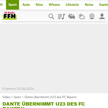
ft
Sport
Auto
Kino
Wissen
Lifestyle
Reise
Gami
Playlist
Staupilot
Wetter
Webcam
Mein
© glomex, 02.06.2026
Video
>
Sport
>
Dante übernimmt U23 des FC Bayern
DANTE ÜBERNIMMT U23 DES FC