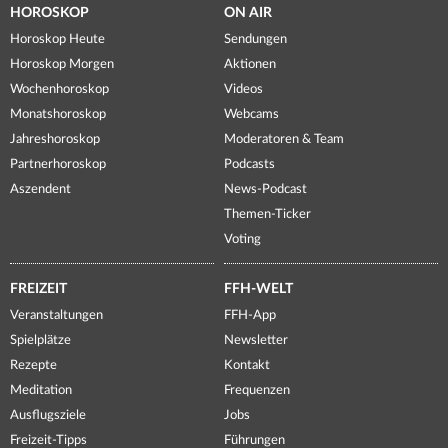
HOROSKOP
ON AIR
Horoskop Heute
Sendungen
Horoskop Morgen
Aktionen
Wochenhoroskop
Videos
Monatshoroskop
Webcams
Jahreshoroskop
Moderatoren & Team
Partnerhoroskop
Podcasts
Aszendent
News-Podcast
Themen-Ticker
Voting
FREIZEIT
FFH-WELT
Veranstaltungen
FFH-App
Spielplätze
Newsletter
Rezepte
Kontakt
Meditation
Frequenzen
Ausflugsziele
Jobs
Freizeit-Tipps
Führungen