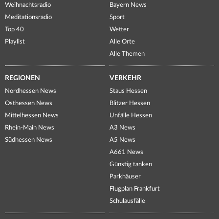
Weihnachtsradio
Bayern News
Meditationsradio
Sport
Top 40
Wetter
Playlist
Alle Orte
Alle Themen
REGIONEN
VERKEHR
Nordhessen News
Staus Hessen
Osthessen News
Blitzer Hessen
Mittelhessen News
Unfälle Hessen
Rhein-Main News
A3 News
Südhessen News
A5 News
A661 News
Günstig tanken
Parkhäuser
Flugplan Frankfurt
Schulausfälle